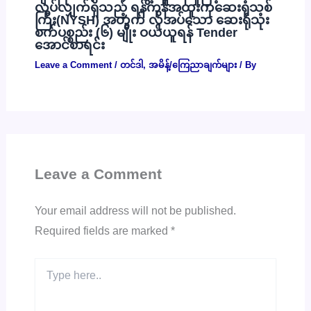
လုပ်လျှက်ရှိသည့် ရန်ကုန်အထူးကုဆေးရုံသစ်
ကြီး(NYSH) အတွက် လိုအပ်သော ဆေးရုံသုံး
စက်ပစ္စည်း (၆) မျိုး ဝယ်ယူရန် Tender
အောင်စာရင်း
Leave a Comment
/
တင်ဒါ
,
အမိန့်/ကြေညာချက်များ
/ By
Leave a Comment
Your email address will not be published.
Required fields are marked
*
Type
here..