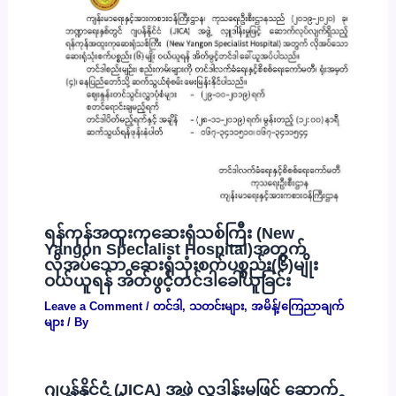
ရန်ကုန်အထူးကုဆေးရုံသစ်ကြီး (New
Yangon Specialist Hospital)အတွက်
လိုအပ်သော ဆေးရုံသုံးစက်ပစ္စည်း(၆)မျိုး
ဝယ်ယူရန် အိတ်ဖွင့်တင်ဒါခေါ်ယူခြင်း
Leave a Comment
/
တင်ဒါ
,
သတင်းများ
,
အမိန့်/ကြေညာချက်
များ
/ By
ဂျပန်နိုင်ငံ (JICA) အဖွဲ့ လှူဒါန်းမှုဖြင့် ဆောက်