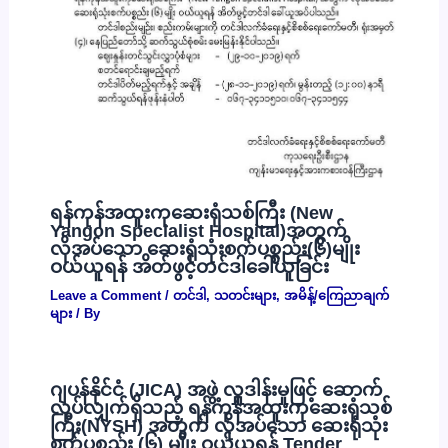
ရန်ကုန်အထူးကုဆေးရုံသစ်ကြီး (New
Yangon Specialist Hospital)အတွက်
လိုအပ်သော ဆေးရုံသုံးစက်ပစ္စည်း(၆)မျိုး
ဝယ်ယူရန် အိတ်ဖွင့်တင်ဒါခေါ်ယူခြင်း
Leave a Comment
/
တင်ဒါ
,
သတင်းများ
,
အမိန့်/ကြေညာချက်
များ
/ By
ဂျပန်နိုင်ငံ (JICA) အဖွဲ့ လှူဒါန်းမှုဖြင့် ဆောက်
လုပ်လျှက်ရှိသည့် ရန်ကုန်အထူးကုဆေးရုံသစ်
ကြီး(NYSH) အတွက် လိုအပ်သော ဆေးရုံသုံး
စက်ပစ္စည်း (၆) မျိုး ဝယ်ယူရန် Tender