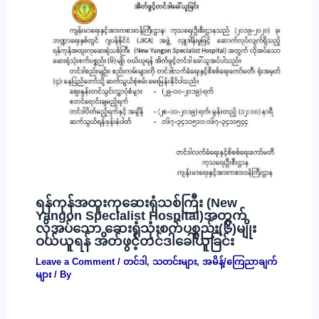
ရန်ကုန်အထူးကုဆေးရုံသစ်ကြီး (New
Yangon Specialist Hospital)အတွက်
လိုအပ်သော ဆေးရုံသုံးစက်ပစ္စည်း(၆)မျိုး
ဝယ်ယူရန် အိတ်ဖွင့်တင်ဒါခေါ်ယူခြင်း
Leave a Comment
/
တင်ဒါ
,
သတင်းများ
,
အမိန့်/ကြေညာချက်
များ
/ By