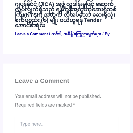
ဂျပန်နိုင်ငံ (JICA) အဖွဲ့ လှူဒါန်းမှုဖြင့် ဆောက်
လုပ်လျှက်ရှိသည့် ရန်ကုန်အထူးကုဆေးရုံသစ်
ကြီး(NYSH) အတွက် လိုအပ်သော ဆေးရုံသုံး
စက်ပစ္စည်း (၆) မျိုး ဝယ်ယူရန် Tender
အောင်စာရင်း
Leave a Comment
/
တင်ဒါ
,
အမိန့်/ကြေညာချက်များ
/ By
Leave a Comment
Your email address will not be published.
Required fields are marked
*
Type
here..