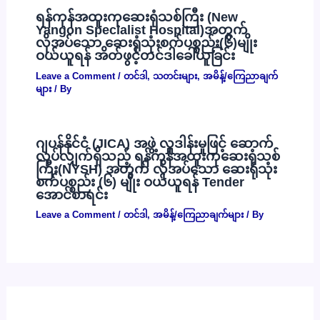
ရန်ကုန်အထူးကုဆေးရုံသစ်ကြီး (New
Yangon Specialist Hospital)အတွက်
လိုအပ်သော ဆေးရုံသုံးစက်ပစ္စည်း(၆)မျိုး
ဝယ်ယူရန် အိတ်ဖွင့်တင်ဒါခေါ်ယူခြင်း
Leave a Comment
/
တင်ဒါ
,
သတင်းများ
,
အမိန့်/ကြေညာချက်
များ
/ By
ဂျပန်နိုင်ငံ (JICA) အဖွဲ့ လှူဒါန်းမှုဖြင့် ဆောက်
လုပ်လျှက်ရှိသည့် ရန်ကုန်အထူးကုဆေးရုံသစ်
ကြီး(NYSH) အတွက် လိုအပ်သော ဆေးရုံသုံး
စက်ပစ္စည်း (၆) မျိုး ဝယ်ယူရန် Tender
အောင်စာရင်း
Leave a Comment
/
တင်ဒါ
,
အမိန့်/ကြေညာချက်များ
/ By