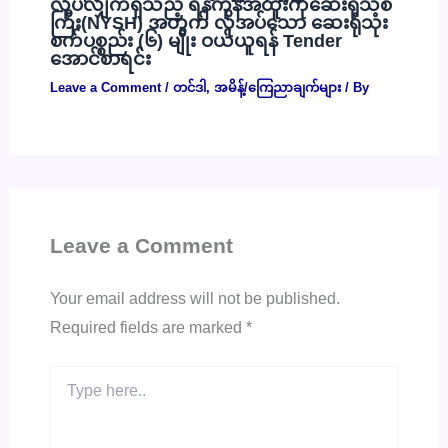
လုပ်လျှက်ရှိသည့် ရန်ကုန်အထူးကုဆေးရုံသစ်
ကြီး(NYSH) အတွက် လိုအပ်သော ဆေးရုံသုံး
စက်ပစ္စည်း (၆) မျိုး ဝယ်ယူရန် Tender
အောင်စာရင်း
Leave a Comment
/
တင်ဒါ
,
အမိန့်/ကြေညာချက်များ
/ By
Leave a Comment
Your email address will not be published.
Required fields are marked
*
Type
here..