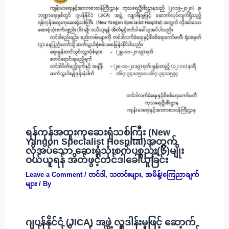
ရန်ကုန်အထူးကုဆေးရုံသစ်ကြီး (New
Yangon Specialist Hospital)အတွက်
လိုအပ်သော ဆေးရုံသုံးစက်ပစ္စည်း(၆)မျိုး
ဝယ်ယူရန် အိတ်ဖွင့်တင်ဒါခေါ်ယူခြင်း
Leave a Comment
/
တင်ဒါ
,
သတင်းများ
,
အမိန့်/ကြေညာချက်
များ
/ By
ဂျပန်နိုင်ငံ (JICA) အဖွဲ့ လှူဒါန်းမှုဖြင့် ဆောက်