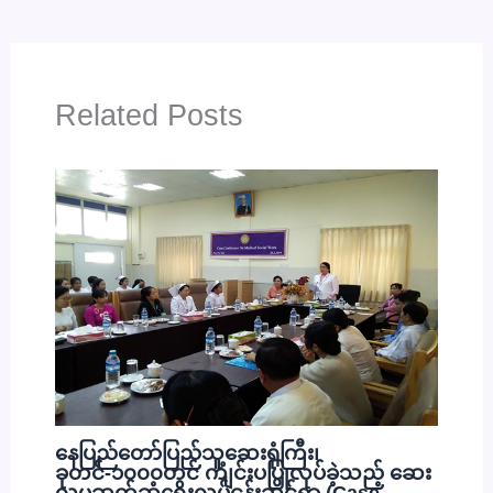
Related Posts
နေပြည်တော်ပြည်သူ့ဆေးရုံကြီး၊
ခုတင်-၁၀၀၀တွင် ကျင်းပပြုလုပ်ခဲ့သည့် ဆေး
လူမှုဆက်ဆံရေးလုပ်ငန်းဆိုင်ရာ (Case