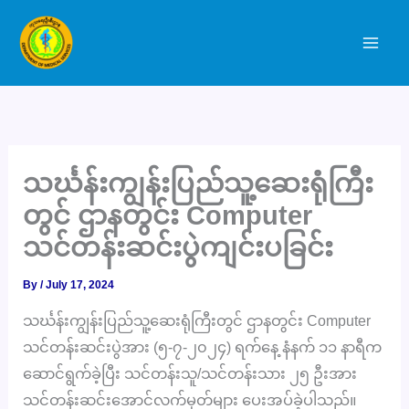
Skip
to
content
သင်္ဃန်းကျွန်းပြည်သူ့ဆေးရုံကြီး
တွင် ဌာနတွင်း Computer
သင်တန်းဆင်းပွဲကျင်းပခြင်း
By
/
July 17, 2024
သင်္ဃန်းကျွန်းပြည်သူ့ဆေးရုံကြီးတွင် ဌာနတွင်း Computer
သင်တန်းဆင်းပွဲအား (၅-၇-၂၀၂၄) ရက်နေ့ နံနက် ၁၁ နာရီက
ဆောင်ရွက်ခဲ့ပြီး သင်တန်းသူ/သင်တန်းသား ၂၅ ဦးအား
သင်တန်းဆင်းအောင်လက်မှတ်များ ပေးအပ်ခဲ့ပါသည်။