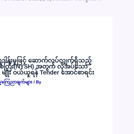
လှူဒါန်းမှုဖြင့် ဆောက်လုပ်လျှက်ရှိသည့်
စ်ကြီး(NYSH) အတွက် လိုအပ်သော
) မျိုး ဝယ်ယူရန် Tender အောင်စာရင်း
့်/ကြေညာချက်များ
/ By