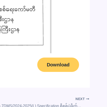
Download
NEXT
တင်ဒါအမှတ် 7DMS/2024-2025(L) Specification စိစစ်ပွဲဖိတ်ကြားခြင်း