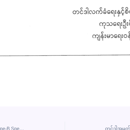
တင်ဒါအမှတ်စဉ် 9DMS/2024-2025(L) အတွက် Envelope-B Specification ဖွင့်ဖောက်စိစစ်ပွဲနှင့် Envelope-A (ဈေးနှုန်း)စာအိတ် ဖွင့်ဖောက်စိစစ်ပွဲ