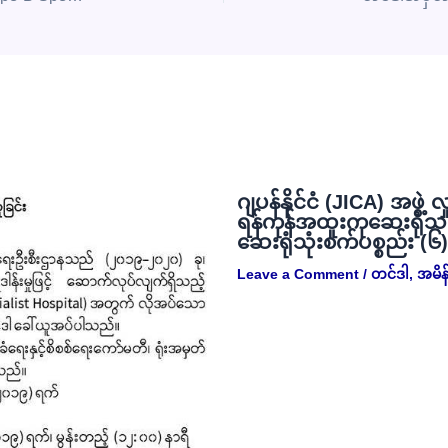
ဂျပန်နိုင်ငံ (JICA) အဖွဲ့ 
ရန်ကုန်အထူးကုဆေးရုံသ
ဆေးရုံသုံးစက်ပစ္စည်း (၆
Leave a Comment
/
တင်ဒါ
,
အမိန