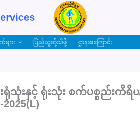
ervices
က်များ
ပြည်သူ့တို့သိဖို့
ဌာနအကြောင်း
သုံးနှင့် ရုံးသုံး စက်ပစ္စည်းကိ
-2025(L)