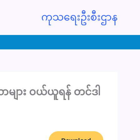
ကုသရေးဦးစီးဌာန
ရိယာများ ဝယ်ယူရန် တင်ဒါ