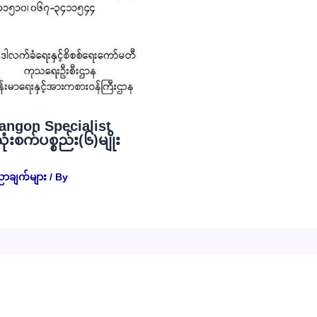
angon Specialist
စက်ပစ္စည်း(၆)မျိုး
ညာချက်များ
/ By