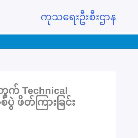
ကုသရေးဦးစီးဌာန
တွက် Technical
စ်ပွဲ ဖိတ်ကြားခြင်း