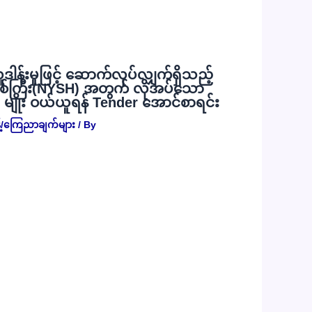
လှူဒါန်းမှုဖြင့် ဆောက်လုပ်လျှက်ရှိသည့်
စ်ကြီး(NYSH) အတွက် လိုအပ်သော
) မျိုး ဝယ်ယူရန် Tender အောင်စာရင်း
့်/ကြေညာချက်များ
/ By