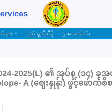
ervices
က်များ
ပြည်သူ့တို့သိဖို့
ဌာနအကြောင်း
24-2025(L) ၏ အုပ်စု (၁၄) ခုအ
lope- A (ဈေးနှုန်း) ဖွင့်ဖောက်စိစ