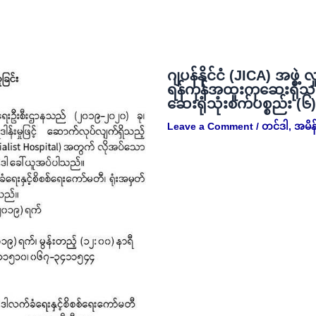
ဂျပန်နိုင်ငံ (JICA) အဖွဲ့ 
ရန်ကုန်အထူးကုဆေးရုံသ
ဆေးရုံသုံးစက်ပစ္စည်း (၆
Leave a Comment
/
တင်ဒါ
,
အမိန