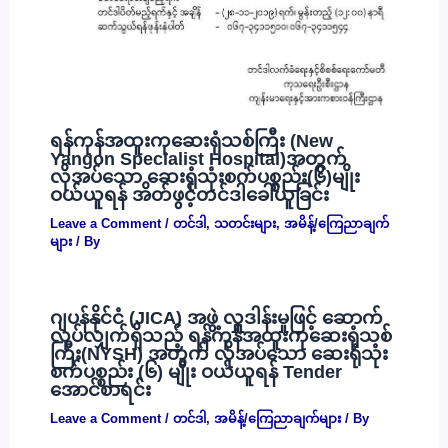
ရန်ကုန်အထူးကုဆေးရုံသစ်ကြီး (New
Yangon Specialist Hospital)အတွက်
လိုအပ်သော ဆေးရုံသုံးစက်ပစ္စည်း(၆)မျိုး
ဝယ်ယူရန် အိတ်ဖွင့်တင်ဒါခေါ်ယူခြင်း
Leave a Comment
/
တင်ဒါ
,
သတင်းများ
,
အမိန့်/ကြေညာချက်
များ
/ By
ဂျပန်နိုင်ငံ (JICA) အဖွဲ့ လှူဒါန်းမှုဖြင့် ဆောက်
လုပ်လျှက်ရှိသည့် ရန်ကုန်အထူးကုဆေးရုံသစ်
ကြီး(NYSH) အတွက် လိုအပ်သော ဆေးရုံသုံး
စက်ပစ္စည်း (၆) မျိုး ဝယ်ယူရန် Tender
အောင်စာရင်း
Leave a Comment
/
တင်ဒါ
,
အမိန့်/ကြေညာချက်များ
/ By