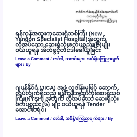
ရန်ကုန်အထူးကုဆေးရုံသစ်ကြီး (New
Yangon Specialist Hospital)အတွက်
လိုအပ်သော ဆေးရုံသုံးစက်ပစ္စည်း(၆)မျိုး
ဝယ်ယူရန် အိတ်ဖွင့်တင်ဒါခေါ်ယူခြင်း
Leave a Comment
/
တင်ဒါ
,
သတင်းများ
,
အမိန့်/ကြေညာချက်
များ
/ By
ဂျပန်နိုင်ငံ (JICA) အဖွဲ့ လှူဒါန်းမှုဖြင့် ဆောက်
လုပ်လျှက်ရှိသည့် ရန်ကုန်အထူးကုဆေးရုံသစ်
ကြီး(NYSH) အတွက် လိုအပ်သော ဆေးရုံသုံး
စက်ပစ္စည်း (၆) မျိုး ဝယ်ယူရန် Tender
အောင်စာရင်း
Leave a Comment
/
တင်ဒါ
,
အမိန့်/ကြေညာချက်များ
/ By