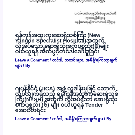
ရန်ကုန်အထူးကုဆေးရုံသစ်ကြီး (New
Yangon Specialist Hospital)အတွက်
လိုအပ်သော ဆေးရုံသုံးစက်ပစ္စည်း(၆)မျိုး
ဝယ်ယူရန် အိတ်ဖွင့်တင်ဒါခေါ်ယူခြင်း
Leave a Comment
/
တင်ဒါ
,
သတင်းများ
,
အမိန့်/ကြေညာချက်
များ
/ By
ဂျပန်နိုင်ငံ (JICA) အဖွဲ့ လှူဒါန်းမှုဖြင့် ဆောက်
လုပ်လျှက်ရှိသည့် ရန်ကုန်အထူးကုဆေးရုံသစ်
ကြီး(NYSH) အတွက် လိုအပ်သော ဆေးရုံသုံး
စက်ပစ္စည်း (၆) မျိုး ဝယ်ယူရန် Tender
အောင်စာရင်း
Leave a Comment
/
တင်ဒါ
,
အမိန့်/ကြေညာချက်များ
/ By