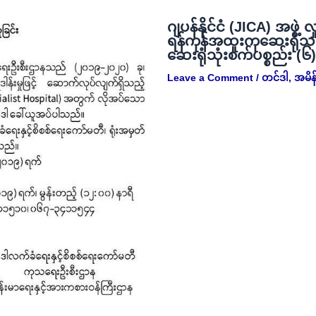
ဂျပန်နိုင်ငံ (JICA) အဖွဲ့ 
ရန်ကုန်အထူးကုဆေးရုံသ
ဆေးရုံသုံးစက်ပစ္စည်း (၆
Leave a Comment
/
တင်ဒါ
,
အမိန