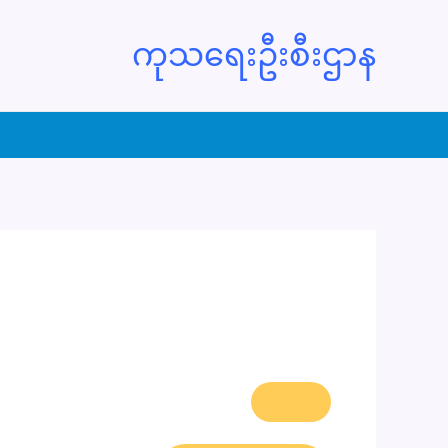
ကုသရေးဦးစီးဌာန