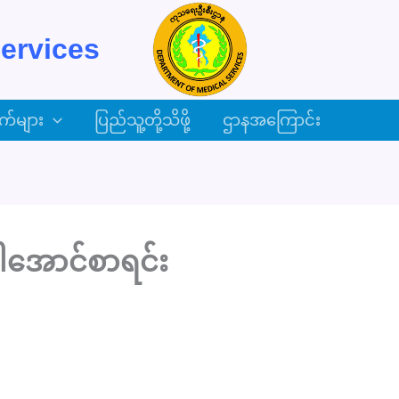
ervices
က်များ
ပြည်သူ့တို့သိဖို့
ဌာနအကြောင်း
ါအောင်စာရင်း