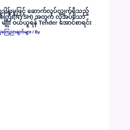
လှူဒါန်းမှုဖြင့် ဆောက်လုပ်လျှက်ရှိသည့်
စ်ကြီး(NYSH) အတွက် လိုအပ်သော
) မျိုး ဝယ်ယူရန် Tender အောင်စာရင်း
့်/ကြေညာချက်များ
/ By