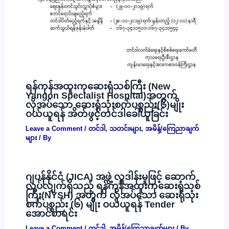
ရန်ကုန်အထူးကုဆေးရုံသစ်ကြီး (New
Yangon Specialist Hospital)အတွက်
လိုအပ်သော ဆေးရုံသုံးစက်ပစ္စည်း(၆)မျိုး
ဝယ်ယူရန် အိတ်ဖွင့်တင်ဒါခေါ်ယူခြင်း
Leave a Comment
/
တင်ဒါ
,
သတင်းများ
,
အမိန့်/ကြေညာချက်
များ
/ By
ဂျပန်နိုင်ငံ (JICA) အဖွဲ့ လှူဒါန်းမှုဖြင့် ဆောက်
လုပ်လျှက်ရှိသည့် ရန်ကုန်အထူးကုဆေးရုံသစ်
ကြီး(NYSH) အတွက် လိုအပ်သော ဆေးရုံသုံး
စက်ပစ္စည်း (၆) မျိုး ဝယ်ယူရန် Tender
အောင်စာရင်း
Leave a Comment
/
တင်ဒါ
,
အမိန့်/ကြေညာချက်များ
/ By