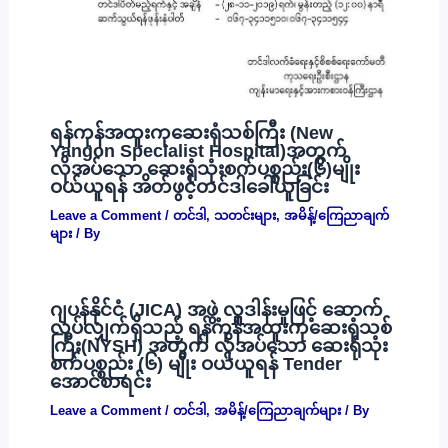
ရန်ကုန်အထူးကုဆေးရုံသစ်ကြီး (New
Yangon Specialist Hospital)အတွက်
လိုအပ်သော ဆေးရုံသုံးစက်ပစ္စည်း(၆)မျိုး
ဝယ်ယူရန် အိတ်ဖွင့်တင်ဒါခေါ်ယူခြင်း
Leave a Comment
/
တင်ဒါ
,
သတင်းများ
,
အမိန့်/ကြေညာချက်
များ
/ By
ဂျပန်နိုင်ငံ (JICA) အဖွဲ့ လှူဒါန်းမှုဖြင့် ဆောက်
လုပ်လျှက်ရှိသည့် ရန်ကုန်အထူးကုဆေးရုံသစ်
ကြီး(NYSH) အတွက် လိုအပ်သော ဆေးရုံသုံး
စက်ပစ္စည်း (၆) မျိုး ဝယ်ယူရန် Tender
အောင်စာရင်း
Leave a Comment
/
တင်ဒါ
,
အမိန့်/ကြေညာချက်များ
/ By