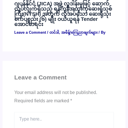
ဂျပန်နိုင်ငံ (JICA) အဖွဲ့ လှူဒါန်းမှုဖြင့် ဆောက်
လုပ်လျှက်ရှိသည့် ရန်ကုန်အထူးကုဆေးရုံသစ်
ကြီး(NYSH) အတွက် လိုအပ်သော ဆေးရုံသုံး
စက်ပစ္စည်း (၆) မျိုး ဝယ်ယူရန် Tender
အောင်စာရင်း
Leave a Comment
/
တင်ဒါ
,
အမိန့်/ကြေညာချက်များ
/ By
Leave a Comment
Your email address will not be published.
Required fields are marked
*
Type
here..