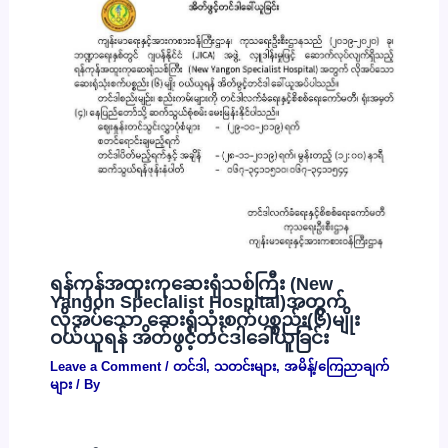
ရန်ကုန်အထူးကုဆေးရုံသစ်ကြီး (New
Yangon Specialist Hospital)အတွက်
လိုအပ်သော ဆေးရုံသုံးစက်ပစ္စည်း(၆)မျိုး
ဝယ်ယူရန် အိတ်ဖွင့်တင်ဒါခေါ်ယူခြင်း
Leave a Comment
/
တင်ဒါ
,
သတင်းများ
,
အမိန့်/ကြေညာချက်
များ
/ By