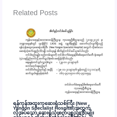
Related Posts
ရန်ကုန်အထူးကုဆေးရုံသစ်ကြီး (New
Yangon Specialist Hospital)အတွက်
လိုအပ်သော ဆေးရုံသုံးစက်ပစ္စည်း(၆)မျိုး