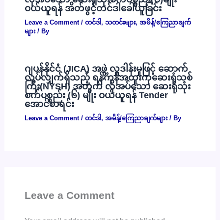
ဝယ်ယူရန် အိတ်ဖွင့်တင်ဒါခေါ်ယူခြင်း
Leave a Comment
/
တင်ဒါ
,
သတင်းများ
,
အမိန့်/ကြေညာချက်
များ
/ By
ဂျပန်နိုင်ငံ (JICA) အဖွဲ့ လှူဒါန်းမှုဖြင့် ဆောက်
လုပ်လျှက်ရှိသည့် ရန်ကုန်အထူးကုဆေးရုံသစ်
ကြီး(NYSH) အတွက် လိုအပ်သော ဆေးရုံသုံး
စက်ပစ္စည်း (၆) မျိုး ဝယ်ယူရန် Tender
အောင်စာရင်း
Leave a Comment
/
တင်ဒါ
,
အမိန့်/ကြေညာချက်များ
/ By
Leave a Comment