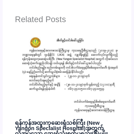
Related Posts
ရန်ကုန်အထူးကုဆေးရုံသစ်ကြီး (New
Yangon Specialist Hospital)အတွက်
လိုအပ်သော ဆေးရုံသုံးစက်ပစ္စည်း(၆)မျိုး