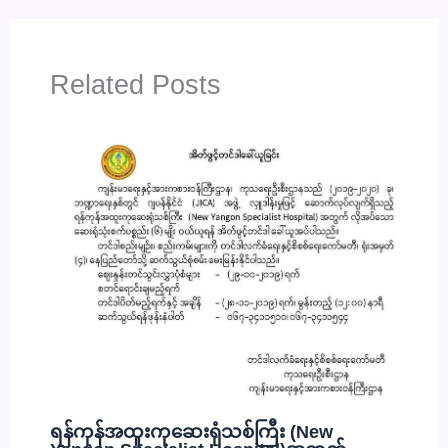
Related Posts
ရန်ကုန်အထူးကုဆေးရုံသစ်ကြီး (New