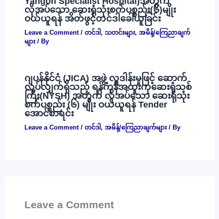
Yangon Specialist Hospital)အတွက်
လိုအပ်သော ဆေးရုံသုံးစက်ပစ္စည်း(၆)မျိုး
ဝယ်ယူရန် အိတ်ဖွင့်တင်ဒါခေါ်ယူခြင်း
Leave a Comment
/
တင်ဒါ
,
သတင်းများ
,
အမိန့်/ကြေညာချက်
များ
/ By
ဂျပန်နိုင်ငံ (JICA) အဖွဲ့ လှူဒါန်းမှုဖြင့် ဆောက်
လုပ်လျှက်ရှိသည့် ရန်ကုန်အထူးကုဆေးရုံသစ်
ကြီး(NYSH) အတွက် လိုအပ်သော ဆေးရုံသုံး
စက်ပစ္စည်း (၆) မျိုး ဝယ်ယူရန် Tender
အောင်စာရင်း
Leave a Comment
/
တင်ဒါ
,
အမိန့်/ကြေညာချက်များ
/ By
Leave a Comment