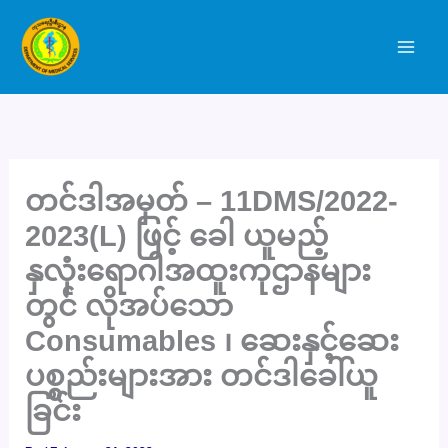
Skip
to
content
တင်ဒါအမှတ် – 11DMS/2022-
2023(L) ဖြင့် ခေါ ယူမည့်
နှလုံးရောဂါအထူးကုဌာနများ
တွင် လိုအပ်သော
Consumables ၊ ဆေးနှင့်ဆေး
ပစ္စည်းများအား တင်ဒါခေါ်ယူ
ခြင်း