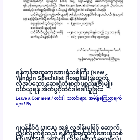
ရန်ကုန်အထူးကုဆေးရုံသစ်ကြီး (New
Yangon Specialist Hospital)အတွက်
လိုအပ်သော ဆေးရုံသုံးစက်ပစ္စည်း(၆)မျိုး
ဝယ်ယူရန် အိတ်ဖွင့်တင်ဒါခေါ်ယူခြင်း
Leave a Comment
/
တင်ဒါ
,
သတင်းများ
,
အမိန့်/ကြေညာချက်
များ
/ By
ဂျပန်နိုင်ငံ (JICA) အဖွဲ့ လှူဒါန်းမှုဖြင့် ဆောက်
လုပ်လျှက်ရှိသည့် ရန်ကုန်အထူးကုဆေးရုံသစ်
ကြီး(NYSH) အတွက် လိုအပ်သော ဆေးရုံသုံး