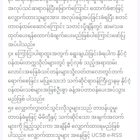
အလုပ်သင်ဆရာဝန်ပြီးမြောက်ကြောင်း ထောက်ခံစာဖြင့်
လျှောက်ထားသူများအား အလုပ်ခန့်အပ်ခြင်းခံရပြီး စတင်
တာဝန်ထမ်းဆောင်ကြောင်း သတင်းပို့ချိန်တွင် ဆမ/သခ
ထုတ်ပေးရန်ထောက်ခံချက်ပေးမည်ဖြစ်ပါကြောင်းဖော်ပြ
အပ်ပါသည်။
၄။ ကြော်ငြာပါရာထူးအတွက် ရွေးချယ်ခြင်းခံရပါက နိုင်ငံ့
ဝန်ထမ်းတက္ကသိုလ်များတွင် ဖွင့်လှစ် သည့်အရာထမ်း
လောင်းအခြေခံသင်တန်းများသို့လတ်တလောတွင်တက်
ရောက်စေခြင်း မပြုသေးဘဲ သက်ဆိုင်ရာဝန်ကြီးဌာနမှ နိုင်ငံ့
ဝန်ထမ်းသစ်များအဖြစ်ဦးစွာ ခန့်အပ်တာဝန်ပေးအပ်သွား
မည်ဖြစ် ပါသည်။
၅။ လျှောက်လွှာတင်သွင်းလိုသူများသည် တာဝန်ယူမှု၊
တာဝန်ခံမှုဖြင့် မိမိတို့နှင့် သက်ဆိုင်သော အချက်အလက်
များကို ဖြည့်သွင်းကာ အချိန်မီ လျှောက်ထားရမည်ဖြစ်
ပါသည်။ လျှောက်ထားသူများ အနေဖြင့် UCSB e-RSS