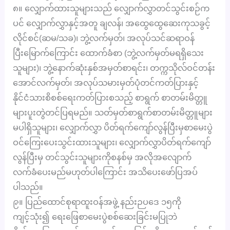
၈။ လျှောက်ထားသူများသည် လျှောက်လွှာတင်သွင်းစဉ်က
ပင် လျှောက်လွှာနှင့်အတူ ချလန်၊ အထွေထွေဆေးကုသခွင့်
လိုင်စင်(ဆမ/သခ)၊ ဘွဲ့လက်မှတ်၊ အလုပ်သင်ဆရာဝန်
ပြီး‌မြောက်ကြောင်း ထောက်ခံစာ (ဘွဲ့လက်မှတ်မရရှိသေး
သူများ)၊ ဘွဲ့နောက်ဆုံးနှစ်အမှတ်စာရင်း၊ တက္ကသိုလ်ဝင်တန်း
အောင်လက်မှတ်၊ အလုပ်သမားမှတ်ပုံတင်ကတ်ပြားနှင့်
နိုင်ငံသားစိစစ်ရေးကတ်ပြားစသည့် စာရွက် စာတမ်းမိတ္တူ
များပူးတွဲတင်ပြရမည်။ သတ်မှတ်စာရွက်စာတမ်းမိတ္တူများ
မပါရှိသူများ၊ လျှောက်လွှာ ပိတ်ရက်ကျော်လွန်ပြီးမှစာမေးပွဲ
ဝင်ကြေးပေးသွင်းထားသူများ၊ လျှောက်လွှာပိတ်ရက်ကျော်
လွန်ပြီးမှ တင်သွင်းသူများကိုစနစ်မှ အလိုအလျောက်
လက်ခံပေးမည်မဟုတ်ပါကြောင်း အသိပေးဖော်ပြအပ်
ပါသည်။
၉။ ပြည်ထောင်စုရာထူးဝန်အဖွဲ့ နည်းဉပဒေ ၁၅ကို
ကျင့်သုံး၍ ရေးဖြေစာမေးပွဲစစ်ဆေးခြင်းမပြုဘဲ