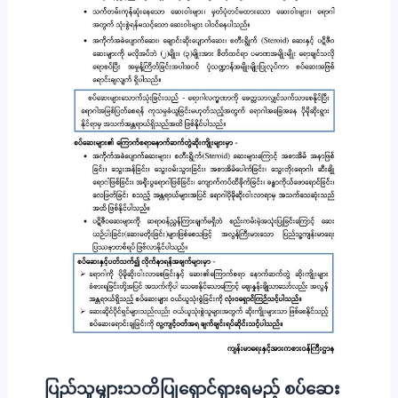
ပြည်သူများသတိပြုရှောင်ရှားရမည့် စပ်ဆေး