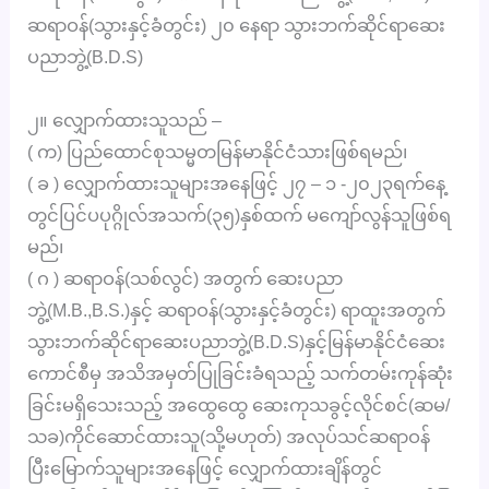
ဆရာဝန်(သွားနှင့်ခံတွင်း) ၂၀ နေရာ သွားဘက်ဆိုင်ရာဆေး
ပညာဘွဲ့(B.D.S)
၂။ လျှောက်ထားသူသည် –
( က) ပြည်ထောင်စုသမ္မတမြန်မာနိုင်ငံသားဖြစ်ရမည်၊
( ခ ) လျှောက်ထားသူများအနေဖြင့် ၂၇ – ၁ -၂၀၂၃ရက်နေ့
တွင်ပြင်ပပုဂ္ဂိုလ်အသက်(၃၅)နှစ်ထက် မကျော်လွန်သူဖြစ်ရ
မည်၊
( ဂ ) ဆရာဝန်(သစ်လွင်) အတွက် ဆေးပညာ
ဘွဲ့(M.B.,B.S.)နှင့် ဆရာဝန်(သွားနှင့်ခံတွင်း) ရာထူးအတွက်
သွားဘက်ဆိုင်ရာဆေးပညာဘွဲ့(B.D.S)နှင့်မြန်မာနိုင်ငံဆေး
ကောင်စီမှ အသိအမှတ်ပြုခြင်းခံရသည့် သက်တမ်းကုန်ဆုံး
ခြင်းမရှိသေးသည့် အထွေထွေ ဆေးကုသခွင့်လိုင်စင်(ဆမ/
သခ)ကိုင်ဆောင်ထားသူ(သို့မဟုတ်) အလုပ်သင်ဆရာဝန်
ပြီးမြောက်သူများအနေဖြင့် လျှောက်ထားချိန်တွင်