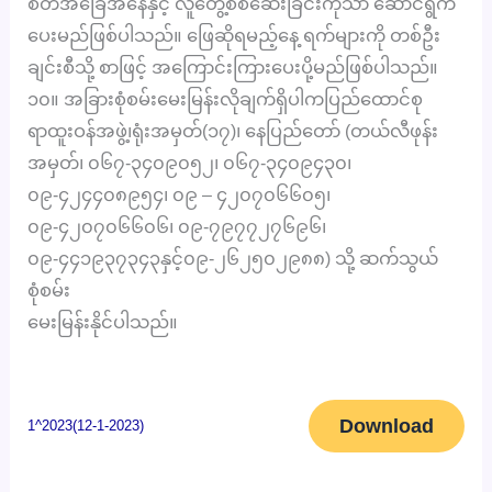
စိတ်အခြေအနေနှင့် လူတွေ့စစ်ဆေးခြင်းကိုသာ ဆောင်ရွက်
ပေးမည်ဖြစ်ပါသည်။ ဖြေဆိုရမည့်နေ့ ရက်များကို တစ်ဦး
ချင်းစီသို့ စာဖြင့် အကြောင်းကြားပေးပို့မည်ဖြစ်ပါသည်။
၁၀။ အခြားစုံစမ်းမေးမြန်းလိုချက်ရှိပါကပြည်ထောင်စု
ရာထူးဝန်အဖွဲ့၊ရုံးအမှတ်(၁၇)၊ နေပြည်တော် (တယ်လီဖုန်း
အမှတ်၊ ၀၆၇-၃၄၀၉၀၅၂၊ ၀၆၇-၃၄၀၉၄၃၀၊
၀၉-၄၂၄၄၀၈၉၅၄၊ ၀၉ – ၄၂၀၇၀၆၆၀၅၊
၀၉-၄၂၀၇၀၆၆၀၆၊ ၀၉-၇၉၇၇၂၇၆၉၆၊
၀၉-၄၄၁၉၃၇၃၄၃နှင့်၀၉-၂၆၂၅၀၂၉၈၈) သို့ ဆက်သွယ်
စုံစမ်း
မေးမြန်းနိုင်ပါသည်။
Download
1^2023(12-1-2023)