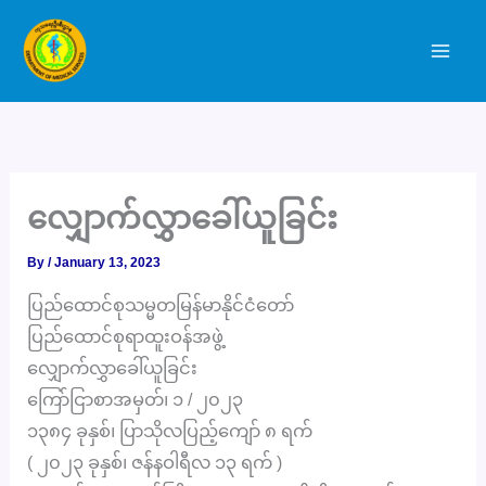
Skip
to
content
လျှောက်လွှာခေါ်ယူခြင်း
By
/
January 13, 2023
ပြည်ထောင်စုသမ္မတမြန်မာနိုင်ငံတော်
ပြည်ထောင်စုရာထူးဝန်အဖွဲ့
လျှောက်လွှာခေါ်ယူခြင်း
ကြော်ငြာစာအမှတ်၊ ၁ / ၂၀၂၃
၁၃၈၄ ခုနှစ်၊ ပြာသိုလပြည့်ကျော် ၈ ရက်
( ၂၀၂၃ ခုနှစ်၊ ဇန်နဝါရီလ ၁၃ ရက် )