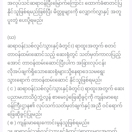
အလုပ်သင်ဆရာဝန်ပြီးမြောက်ကြောင်း ထောက်ခံစာတင်ပြ
နိုင်သူဖြစ်ရမည်ဖြစ်ပြီး မိတ္တူများကို လျှောက်လွှာနှင့် အတူ
ပူးတွဲ ပေးပို့ရမည်၊
(ဃ)
ဆရာဝန်(သစ်လွင်/သွားနှင့်ခံတွင်း) ရာထူးအတွက် စတင်
တာဝန်ထမ်းဆောင်သည့် ဆေးရုံတွင် သတ်မှတ်ကာလပြည့်
အောင် တာဝန်ထမ်းဆောင်ပြီးပါက အခြားလုပ်ငန်း
လိုအပ်ချက်ရှိသောဆေးရုံများသို့နေရာဒေသမရွေး
သွားရောက် တာဝန်ထမ်းဆောင် နိုင်သူဖြစ်ရမည်၊
( င ) ဆရာဝန်(သစ်လွင်/သွားနှင့်ခံတွင်း) ရာထူးအတွက် ဆေး
ပညာမဟာသိပ္ပံဘွဲ့လွန် စာမေးပွဲဖြေဆိုခွင့်ကို ကျန်းမာရေး
ဝန်ကြီးဌာန၏ လုပ်သက်သတ်မှတ်ချက်နှင့်အညီ ဝင်ရောက်
ဖြေဆိုခွင့်ပြုမည်၊
( စ ) ကျန်းမာရေးကောင်းမွန်သူဖြစ်ရမည်။
၃။ ဆရာဝန်(သစ်လွင်/သွားနှင့်ခံတွင်း)ရာထူးများအတွက်