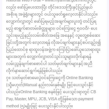
National Web Portal – www.myanmar.gov.mmတို့တွင်
လည်း ဖော်ပြပေးထားပြီး တိုင်းဒေသကြီးနှင့်ပြည်နယ်
အစိုးရ အဖွဲ့ရုံးများတွင် ဝယ်သူဖတ်ရှုလေ့လာနိုင်ပါသည်။
လျှောက်လွှာတွင် ဖော်ပြရမည့်အချက်များပူးတွဲ တင်ပြရ
မည့် စာရွက်စာတမ်းမိတ္တူများ၊ ဝင်ကြေးငွေ ၅၀၀ဝိ/- ပေး
သွင်းရမည့်နည်းလမ်း၊စိတ်အခြေ အနေနှင့် လူတွေ့စစ်ဆေး
ခြင်းတို့အတွက် လေ့လာရန် လိုအပ်ချက်များနှင့်စပ်လျဉ်း၍
ပြည်ထောင်စု ရာထူးဝန်အဖွဲ့က ကြော်ငြာခေါ်ယူသောရာထူး
များအတွက် လျှောက်လွှာတင်သွင်းသူများလိုက်နာရန်
လမ်းညွှန်ချက်စာစောင်ပါ သတ်မှတ်ချက်များနှင့်အညီ
လိုက်နာဆောင်ရွက်ရန်ဖြစ်ပါသည်။
၇။ သတ်မှတ်စာမေးပွဲဝင်ကြေးငွေကို Online Banking
(သို့မဟုတ်)Manual နည်းလမ်းနှစ်မျိုး ဖြင့်ပေးသွင်းနိုင်
ပါသည်။Online Banking စနစ်ဖြင့် ပေးသွင်းရာတွင် CB
Pay, Master, MPU, JCB, VISA တို့ဖြစ်သော payment
method (၅)မျိုးဖြင့် ပေးသွင်းနိုင်ပါသည်။