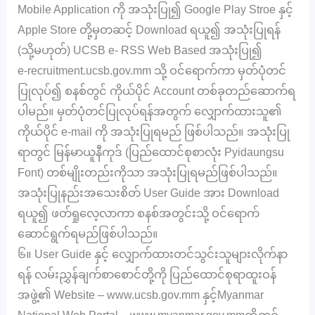
Mobile Application ကို အသုံးပြု၍ Google Play Stroe နှင့်
Apple Store တို့မှတဆင့် Download ရယူ၍ အသုံးပြုရန်
(သို့မဟုတ်) UCSB e- RSS Web Based အသုံးပြု၍
e-recruitment.ucsb.gov.mm သို့ ဝင်ရောက်ကာ မှတ်ပုံတင်
ပြုလုပ်၍ စနစ်တွင် ကိုယ်ပိုင် Account တစ်ခုတည်ဆောက်ရ
ပါမည်။ မှတ်ပုံတင်ပြုလုပ်ရန်အတွက် လျှောက်ထားသူ၏
ကိုယ်ပိုင် e-mail ကို အသုံးပြုရမည် ဖြစ်ပါသည်။ အသုံးပြု
ရာတွင် မြန်မာယူနီကုဒ် (ပြည်ထောင်စုစာလုံး Pyidaungsu
Font) တစ်မျိုးတည်းကိုသာ အသုံးပြုရမည်ဖြစ်ပါသည်။
အသုံးပြုနည်းအသေးစိတ် User Guide အား Download
ရယူ၍ ဖတ်ရှုလေ့လာကာ စနစ်အတွင်းသို့ ဝင်ရောက်
ဆောင်ရွက်ရမည်ဖြစ်ပါသည်။
၆။ User Guide နှင့် လျှောက်ထားတင်သွင်းသူများလိုက်နာ
ရန် လမ်းညွှန်ချက်စာစောင်တို့ကို ပြည်ထောင်စုရာထူးဝန်
အဖွဲ့၏ Website – www.ucsb.gov.mm နှင့်Myanmar