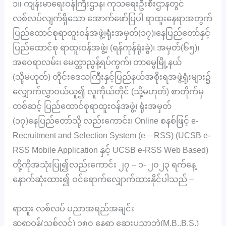
၁။ ကျန်းမာရေးဝန်ကြီးဌာန၊ ကုသရေးဦးစီးဌာနတွင်
လစ်လပ်လျက်ရှိသော အောက်ဖော်ပြပါ ရာထူးနေရာအတွက်
ပြည်ထောင်စုရာထူးဝန်အဖွဲ့၊ရုံးအမှတ်(၁၇)၊နေပြည်တော်နှင့်
ပြည်ထောင်စု ရာထူးဝန်အဖွဲ့၊ (ရန်ကုန်ရုံးခွဲ)၊ အမှတ်(၆၅)၊
အဝေရာလမ်း၊ မေတ္တာညွန့်ရပ်ကွက်၊ တာမွေမြို့နယ်
(သို့မဟုတ်) တိုင်းဒေသကြီးနှင့်ပြည်နယ်အစိုးရအဖွဲ့ရုံးများ၌
လျှောက်လွှာဝယ်ယူ၍ လူကိုယ်တိုင် (သို့မဟုတ်) စာတိုက်မှ
တစ်ဆင့် ပြည်ထောင်စုရာထူးဝန်အဖွဲ့၊ ရုံးအမှတ်
(၁၇)နေပြည်တော်သို့ လည်းကောင်း၊ Online စနစ်ဖြင့် e-
Recruitment and Selection System (e – RSS) (UCSB e-
RSS Mobile Application နှင့် UCSB e-RSS Web Based)
တို့ကိုအသုံးပြု၍လည်းကောင်း ၂၇ – ၁- ၂၀၂၃ ရက်နေ့
နောက်ဆုံးထား၍ ဝင်ရောက်လျှောက်ထားနိုင်ပါသည် –
ရာထူး လစ်လပ် ပညာအရည်အချင်း
ဆရာဝန်(သစ်လွင်) ၁၈၀ နေရာ ဆေးပညာဘွဲ့(M.B.,B.S.)