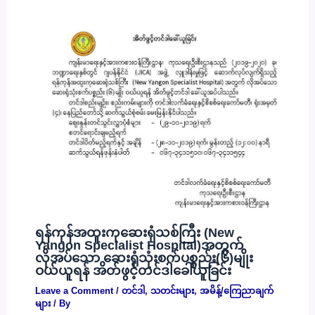
ရန်ကုန်အထူးကုဆေးရုံသစ်ကြီး (New
Yangon Specialist Hospital)အတွက်
လိုအပ်သော ဆေးရုံသုံးစက်ပစ္စည်း(၆)မျိုး
ဝယ်ယူရန် အိတ်ဖွင့်တင်ဒါခေါ်ယူခြင်း
Leave a Comment
/
တင်ဒါ
,
သတင်းများ
,
အမိန့်/ကြေညာချက်
များ
/ By