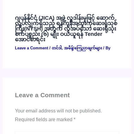
ဂျပန်နိုင်ငံ (JICA) အဖွဲ့ လှူဒါန်းမှုဖြင့် ဆောက်
လုပ်လျှက်ရှိသည့် ရန်ကုန်အထူးကုဆေးရုံသစ်
ကြီး(NYSH) အတွက် လိုအပ်သော ဆေးရုံသုံး
စက်ပစ္စည်း (၆) မျိုး ဝယ်ယူရန် Tender
အောင်စာရင်း
Leave a Comment
/
တင်ဒါ
,
အမိန့်/ကြေညာချက်များ
/ By
Leave a Comment
Your email address will not be published.
Required fields are marked
*