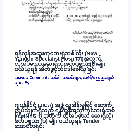
ရန်ကုန်အထူးကုဆေးရုံသစ်ကြီး (New
Yangon Specialist Hospital)အတွက်
လိုအပ်သော ဆေးရုံသုံးစက်ပစ္စည်း(၆)မျိုး
ဝယ်ယူရန် အိတ်ဖွင့်တင်ဒါခေါ်ယူခြင်း
Leave a Comment
/
တင်ဒါ
,
သတင်းများ
,
အမိန့်/ကြေညာချက်
များ
/ By
ဂျပန်နိုင်ငံ (JICA) အဖွဲ့ လှူဒါန်းမှုဖြင့် ဆောက်
လုပ်လျှက်ရှိသည့် ရန်ကုန်အထူးကုဆေးရုံသစ်
ကြီး(NYSH) အတွက် လိုအပ်သော ဆေးရုံသုံး
စက်ပစ္စည်း (၆) မျိုး ဝယ်ယူရန် Tender
အောင်စာရင်း