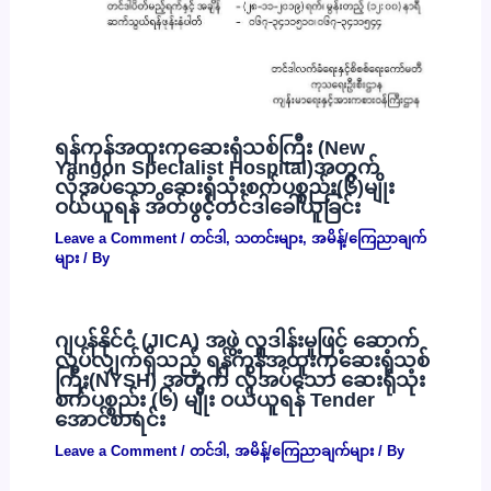
ရန်ကုန်အထူးကုဆေးရုံသစ်ကြီး (New
Yangon Specialist Hospital)အတွက်
လိုအပ်သော ဆေးရုံသုံးစက်ပစ္စည်း(၆)မျိုး
ဝယ်ယူရန် အိတ်ဖွင့်တင်ဒါခေါ်ယူခြင်း
Leave a Comment
/
တင်ဒါ
,
သတင်းများ
,
အမိန့်/ကြေညာချက်
များ
/ By
ဂျပန်နိုင်ငံ (JICA) အဖွဲ့ လှူဒါန်းမှုဖြင့် ဆောက်
လုပ်လျှက်ရှိသည့် ရန်ကုန်အထူးကုဆေးရုံသစ်
ကြီး(NYSH) အတွက် လိုအပ်သော ဆေးရုံသုံး
စက်ပစ္စည်း (၆) မျိုး ဝယ်ယူရန် Tender
အောင်စာရင်း
Leave a Comment
/
တင်ဒါ
,
အမိန့်/ကြေညာချက်များ
/ By