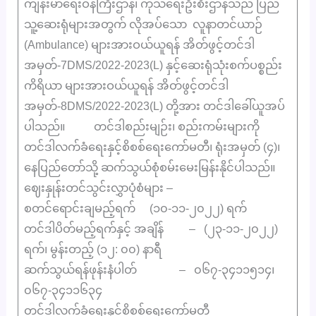
ကျန်းမာရေးဝန်ကြီးဌာန၊ ကုသရေးဦးစီးဌာနသည် ပြည်
သူ့ဆေးရုံများအတွက် လိုအပ်သော လူနာတင်ယာဉ်
(Ambulance) များအားဝယ်ယူရန် အိတ်ဖွင့်တင်ဒါ
အမှတ်-7DMS/2022-2023(L) နှင့်ဆေးရုံသုံးစက်ပစ္စည်း
ကိရိယာ များအားဝယ်ယူရန် အိတ်ဖွင့်တင်ဒါ
အမှတ်-8DMS/2022-2023(L) တို့အား တင်ဒါခေါ်ယူအပ်
ပါသည်။ တင်ဒါစည်းမျဉ်း၊ စည်းကမ်းများကို
တင်ဒါလက်ခံရေးနှင့်စိစစ်ရေးကော်မတီ၊ ရုံးအမှတ် (၄)၊
နေပြည်တော်သို့ ဆက်သွယ်စုံစမ်းမေးမြန်းနိုင်ပါသည်။
ဈေးနှုန်းတင်သွင်းလွှာပုံစံများ –
စတင်ရောင်းချမည့်ရက် (၁၀-၁၁-၂၀၂၂) ရက်
တင်ဒါပိတ်မည့်ရက်နှင့် အချိန် – (၂၃-၁၁-၂၀၂၂)
ရက်၊ မွန်းတည့် (၁၂: ၀၀) နာရီ
ဆက်သွယ်ရန်ဖုန်းနံပါတ် – ၀၆၇-၃၄၁၁၅၁၄၊
၀၆၇-၃၄၁၁၆၃၄
တင်ဒါလက်ခံရေးနှင့်စိစစ်ရေးကော်မတီ