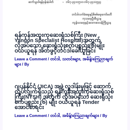
ရန်ကုန်အထူးကုဆေးရုံသစ်ကြီး (New
Yangon Specialist Hospital)အတွက်
လိုအပ်သော ဆေးရုံသုံးစက်ပစ္စည်း(၆)မျိုး
ဝယ်ယူရန် အိတ်ဖွင့်တင်ဒါခေါ်ယူခြင်း
Leave a Comment
/
တင်ဒါ
,
သတင်းများ
,
အမိန့်/ကြေညာချက်
များ
/ By
ဂျပန်နိုင်ငံ (JICA) အဖွဲ့ လှူဒါန်းမှုဖြင့် ဆောက်
လုပ်လျှက်ရှိသည့် ရန်ကုန်အထူးကုဆေးရုံသစ်
ကြီး(NYSH) အတွက် လိုအပ်သော ဆေးရုံသုံး
စက်ပစ္စည်း (၆) မျိုး ဝယ်ယူရန် Tender
အောင်စာရင်း
Leave a Comment
/
တင်ဒါ
,
အမိန့်/ကြေညာချက်များ
/ By