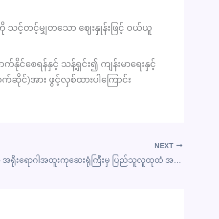
ို သင့်တင့်မျှတသော ဈေးနှုန်းဖြင့် ဝယ်ယူ
ုင်စေရန်နှင့် သန့်ရှင်း၍ ကျန်းမာရေးနှင့်
ဆိုင်)အား ဖွင့်လှစ်ထားပါကြောင်း
NEXT
နေပြည်တော် အရိုးရောဂါအထူးကုဆေးရုံကြီးမှ ပြည်သူလူထုထံ အသိပေးလိုသောအချက်များ