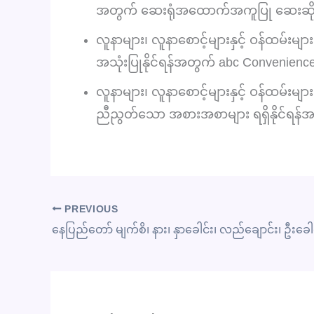
အတွက် ဆေးရုံအထောက်အကူပြု ဆေးဆိုင်အာ
လူနာများ၊ လူနာစောင့်များနှင့် ဝန်ထမ်းမ
အသုံးပြုနိုင်ရန်အတွက် abc Convenience 
လူနာများ၊ လူနာစောင့်များနှင့် ဝန်ထမ်းမ
ညီညွတ်သော အစားအစာများ ရရှိနိုင်ရန်
PREVIOUS