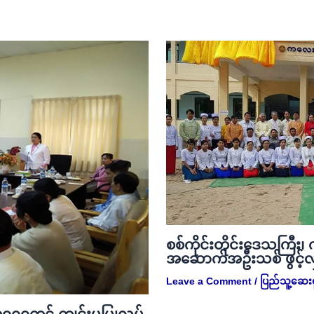
စစ်ကိုင်းတိုင်းဒေသကြီး၊
အဆောက်အဦးသစ် ဖွင့်လ
Leave a Comment
/
ပြည်သူ့ဆေးရ