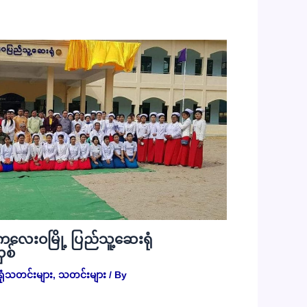
 ကလေးဝမြို့ ပြည်သူ့ဆေးရုံ
ှစ်
ုံသတင်းများ
,
သတင်းများ
/ By