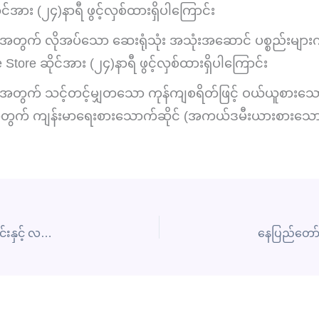
း (၂၄)နာရီ ဖွင့်လှစ်ထားရှိပါကြောင်း
ျားအတွက် လိုအပ်သော ဆေးရုံသုံး အသုံးအဆောင် ပစ္စည်းများက
Store ဆိုင်အား (၂၄)နာရီ ဖွင့်လှစ်ထားရှိပါကြောင်း
ျားအတွက် သင့်တင့်မျှတသော ကုန်ကျစရိတ်ဖြင့် ဝယ်ယူစားသောက်နိ
အတွက် ကျန်းမာရေးစားသောက်ဆိုင် (အကယ်ဒမီးယားစားသောက်
နေပြည်တော် မျက်စိ၊ နား၊ နှာခေါင်း၊ လည်ချောင်း၊ ဦးခေါင်းနှင့် လည်ပင်းခွဲစိတ် ရောဂါအထူးကု ဆေးရုံကြီး ￼