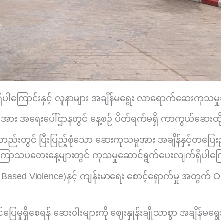
ိပါကြောင်းနှင့် လူနာများ အချိန်မရွေး လာရောက်ဆေးကုသမှုခံ
)အား အရေးပေါ်ဌာနတွင် နေ့စဉ် ပိတ်ရက်မရှိ ကာကွယ်ဆေးထိုး
်းတွင် ပြီးပြည့်စုံသော ဆေးကုသမှုအား အချိန်နှင့်တပြေးည
့နှင့် ကြာသပတေးနေ့များတွင် ကုသမှုဆောင်ရွက်ပေးလျက်ရှိပါကြ
ased Violence)နှင့် ကျန်းမာရေး စောင့်ရှောက်မှု အတွက် O
ှိစေရန် ဆေးဝါးများကို ဈေးနှုန်းချိုသာစွာ အချိန်မရွေး (၂၄