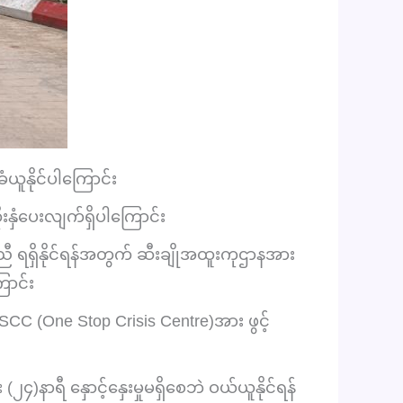
ယူနိုင်ပါကြောင်း
နှံပေးလျက်ရှိပါကြောင်း
ီ ရရှိနိုင်ရန်အတွက် ဆီးချိုအထူးကုဌာနအား
ောင်း
SCC (One Stop Crisis Centre)အား ဖွင့်
)နာရီ နှောင့်နှေးမှုမရှိစေဘဲ ဝယ်ယူနိုင်ရန်