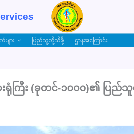
ervices
က်များ
ပြည်သူ့တို့သိဖို့
ဌာနအကြောင်း
ရုံကြီး (ခုတင်-၁၀၀၀)၏ ပြည်သူ