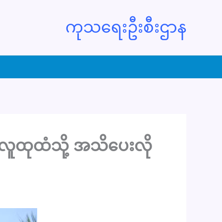
ကုသရေးဦးစီးဌာန
လူထုထံသို့ အသိပေးလို