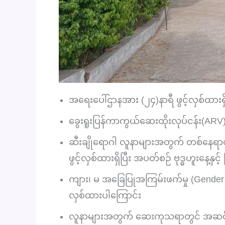
အရေးပေါ်ဌာနအား (၂၄)နာရီ ဖွင့်လှစ်ထားရှ
ခွေးရူးပြန်ကာကွယ်ဆေးထိုးလုပ်ငန်း(ARV
ဆီးချိုရောဂါ လူနာများအတွက် တစ်နေရာတည
ဖွင့်လှစ်ထားရှိပြီး အပတ်စဉ် ဗုဒ္ဓဟူးနေ
ကျား၊ မ အခြေပြုအကြမ်းဖက်မှု (Gender B
လှစ်ထားပါကြောင်း
လူနာများအတွက် ဆေးကုသရာတွင် အဆင်ပြေမှုရ