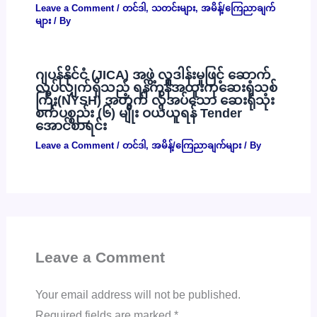
Leave a Comment
/
တင်ဒါ
,
သတင်းများ
,
အမိန့်/ကြေညာချက်
များ
/ By
ဂျပန်နိုင်ငံ (JICA) အဖွဲ့ လှူဒါန်းမှုဖြင့် ဆောက်
လုပ်လျှက်ရှိသည့် ရန်ကုန်အထူးကုဆေးရုံသစ်
ကြီး(NYSH) အတွက် လိုအပ်သော ဆေးရုံသုံး
စက်ပစ္စည်း (၆) မျိုး ဝယ်ယူရန် Tender
အောင်စာရင်း
Leave a Comment
/
တင်ဒါ
,
အမိန့်/ကြေညာချက်များ
/ By
Leave a Comment
Your email address will not be published.
Required fields are marked
*