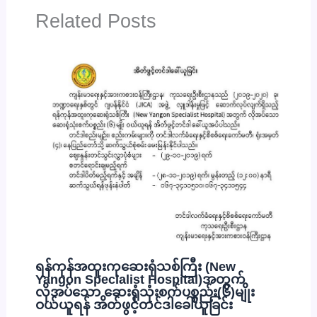
Related Posts
ရန်ကုန်အထူးကုဆေးရုံသစ်ကြီး (New
Yangon Specialist Hospital)အတွက်
လိုအပ်သော ဆေးရုံသုံးစက်ပစ္စည်း(၆)မျိုး
ဝယ်ယူရန် အိတ်ဖွင့်တင်ဒါခေါ်ယူခြင်း