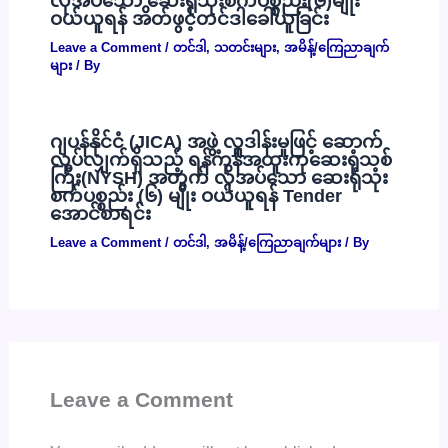
လိုအပ်သော ဆေးရုံသုံးစက်ပစ္စည်း(၆)မျိုး
ဝယ်ယူရန် အိတ်ဖွင့်တင်ဒါခေါ်ယူခြင်း
Leave a Comment
/
တင်ဒါ
,
သတင်းများ
,
အမိန့်/ကြေညာချက်
များ
/ By
ဂျပန်နိုင်ငံ (JICA) အဖွဲ့ လှူဒါန်းမှုဖြင့် ဆောက်
လုပ်လျှက်ရှိသည့် ရန်ကုန်အထူးကုဆေးရုံသစ်
ကြီး(NYSH) အတွက် လိုအပ်သော ဆေးရုံသုံး
စက်ပစ္စည်း (၆) မျိုး ဝယ်ယူရန် Tender
အောင်စာရင်း
Leave a Comment
/
တင်ဒါ
,
အမိန့်/ကြေညာချက်များ
/ By
Leave a Comment