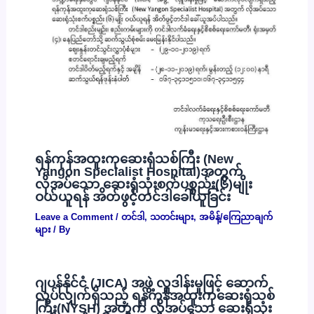
ရန်ကုန်အထူးကုဆေးရုံသစ်ကြီး (New
Yangon Specialist Hospital)အတွက်
လိုအပ်သော ဆေးရုံသုံးစက်ပစ္စည်း(၆)မျိုး
ဝယ်ယူရန် အိတ်ဖွင့်တင်ဒါခေါ်ယူခြင်း
Leave a Comment
/
တင်ဒါ
,
သတင်းများ
,
အမိန့်/ကြေညာချက်
များ
/ By
ဂျပန်နိုင်ငံ (JICA) အဖွဲ့ လှူဒါန်းမှုဖြင့် ဆောက်
လုပ်လျှက်ရှိသည့် ရန်ကုန်အထူးကုဆေးရုံသစ်
ကြီး(NYSH) အတွက် လိုအပ်သော ဆေးရုံသုံး