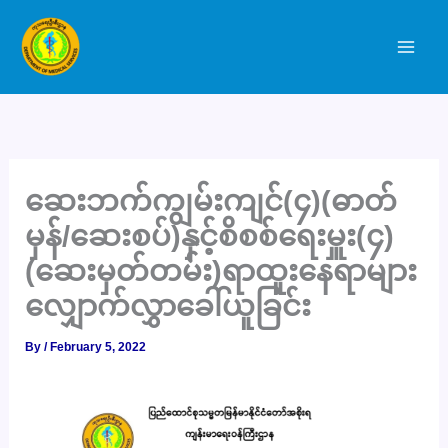
Skip
to
content
ဆေးဘက်ကျွမ်းကျင်(၄)(ဓာတ်
မှန်/ဆေးစပ်)နှင့်စိစစ်ရေးမှူး(၄)
(ဆေးမှတ်တမ်း)ရာထူးနေရာများ
လျှောက်လွှာခေါ်ယူခြင်း
By
/
February 5, 2022