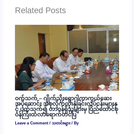
Related Posts
ဝက်သက် – ဂျိုက်သိုးရောဂါကာကွယ်ဆေး
အပိုဆောင်း အစုလိုက်ထိုးနှံခြင်းလုပ်ငန်းများနှ
င့် ပတ်သက်၍ တာဝန်ရှိသူများမှ ပြည်ထောင်စု
ဝန်ကြီးထံလာရောက်တင်ပြ
Leave a Comment
/
သတင်းများ
/ By