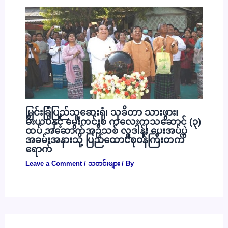
မြင်းခြံပြည်သူ့ဆေးရုံ၊ သုခိတာ သားဖွား၊
မီးယပ်နှင့် မွေးကင်းစ ကလေးကုသဆောင် (၃)
ထပ် အဆောက်အဦသစ် လှူဒါန်း ပေးအပ်ပွဲ
အခမ်းအနားသို့ ပြည်ထောင်စုဝန်ကြီးတက်
ရောက်
Leave a Comment
/
သတင်းများ
/ By