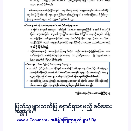
ပြည်သူများသတိပြုရှောင်ရှားရမည့် စပ်ဆေး
အန္တရာယ်
Leave a Comment
/
အမိန့်/ကြေညာချက်များ
/ By