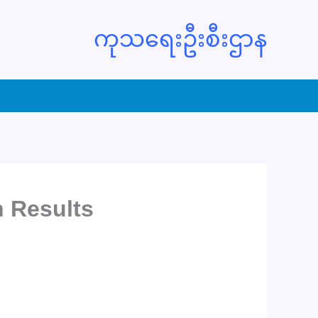
ကုသရေးဦးစီးဌာန
n Results