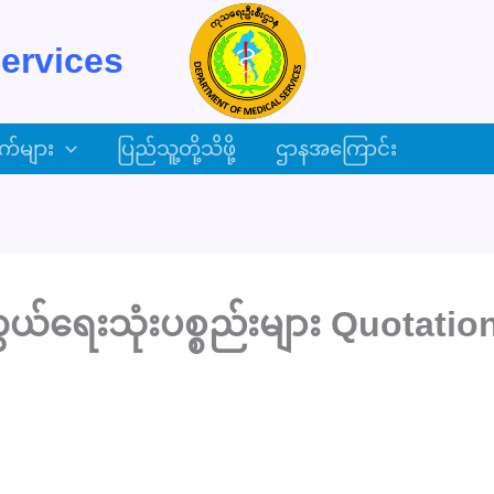
ervices
က်များ
ပြည်သူ့တို့သိဖို့
ဌာနအကြောင်း
်ရေးသုံးပစ္စည်းများ Quotatio