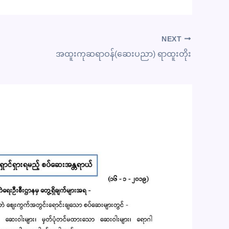
NEXT
အထူးကုဆရာဝန်(ဆေးပညာ) ရာထူးတိုး