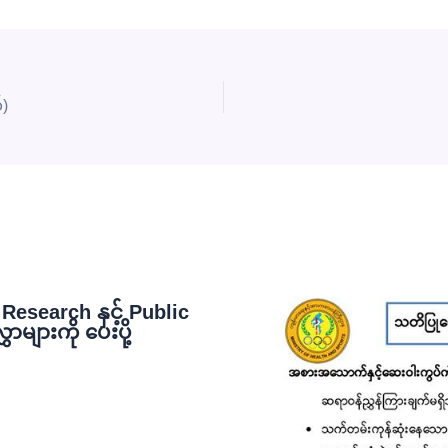
်)
esearch နှင့် Public
ျားကို ပေးပို့