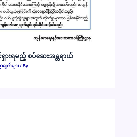
်ရှားရမည့် စပ်ဆေးအန္တရာယ်
ာချက်များ
/ By