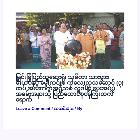
မြင်းခြံပြည်သူ့ဆေးရုံ၊ သုခိတာ သားဖွား၊
မီးယပ်နှင့် မွေးကင်းစ ကလေးကုသဆောင် (၃)
ထပ် အဆောက်အဦသစ် လှူဒါန်း ပေးအပ်ပွဲ
အခမ်းအနားသို့ ပြည်ထောင်စုဝန်ကြီးတက်
ရောက်
Leave a Comment
/
သတင်းများ
/ By