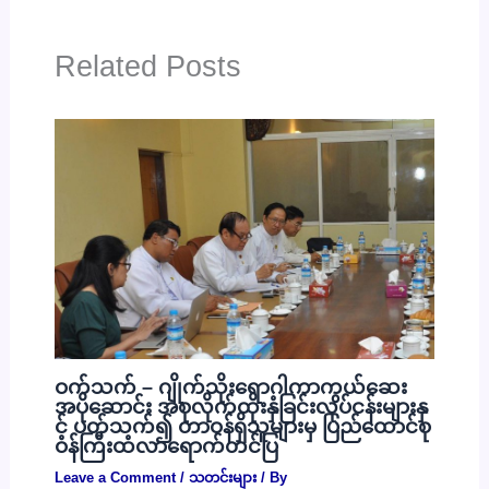
Related Posts
ဝက်သက် – ဂျိုက်သိုးရောဂါကာကွယ်ဆေး
အပိုဆောင်း အစုလိုက်ထိုးနှံခြင်းလုပ်ငန်းများနှ
င့် ပတ်သက်၍ တာဝန်ရှိသူများမှ ပြည်ထောင်စု
ဝန်ကြီးထံလာရောက်တင်ပြ
Leave a Comment
/
သတင်းများ
/ By