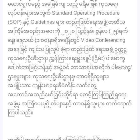
ဆောင်ရွက်မည့် အခြေခံကျ သည့် မရှိမဖြစ် ကုသရေး
လုပ်ငန်းများအတွက် Standard Operating Procedure
(SOP) နှင့် Guidelines များ တည်းဖြတ်ရေးအဖွဲ့ တတိယ
အကြိမ်အစည်းအဝေးကို ၂၀၂၀ ပြည့်နှစ်၊ ဇွန်လ (၂၅)ရက်
နေ့၊ နေ့လယ် (၁:၀၀)နာရီအချိန်တွင် Video Conferencing
အနေဖြင့် ကျင်းပပြုလုပ် ခဲ့ရာ တည်းဖြတ် ရေးအဖွဲ့ ဥက္ကဋ္ဌ
ကုသရေးဦးစီးဌာန၊ ညွှန်ကြားရေးမှူးချုပ်(ငြိမ်း) ပါမောက္ခ
ဒေါက်တာမြင့်ဟန်နှင့် အဖွဲ့ဝင် ဘာသာရပ်အလိုက် ပါမောက္ခ/
ဌာနမှူးများ၊ ကုသရေးဦးစီးဌာနမှ တာဝန်ရှိသူများ၊
အမျိုးသား ကျန်းမာရေးစီမံကိန်း လက်တွေ့
အကောင်အထည်ဖော်ခြင်းဆိုင်ရာ စောင့်ကြပ်ကြည့်ရှုရေး
အဖွဲ့မှ အကြံပေးပုဂ္ဂိုလ်များနှင့် တာဝန်ရှိသူများ တက်ရောက်
ကြပါသည်။