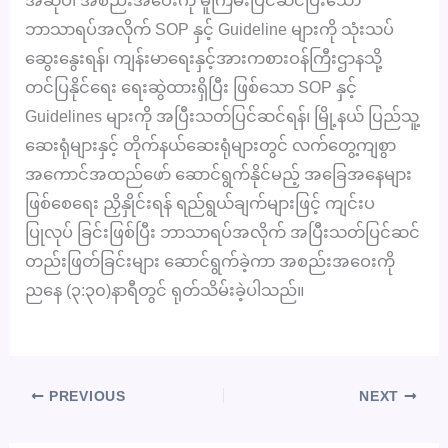
အဆိုပါ အစည်းအဝေးကို မူကြမ်းပြင်ဆင်ပြီးသော
ဘာသာရပ်အလိုက် SOP နှင့် Guideline များကို သုံးသပ်
ဆွေးနွေးရန်၊ ကျန်းမာရေးနှင့်အားကစားဝန်ကြီးဌာနသို့
တင်ပြနိုင်ရေး ရေးဆွဲထားရှိပြီး ဖြစ်သော SOP နှင့်
Guidelines များကို အပြီးသတ်ပြင်ဆင်ရန်၊ မြို့နယ် ပြည်သူ့
ဆေးရုံများနှင့် တိုက်နယ်ဆေးရုံများတွင် လက်တွေ့ကျစွာ
အကောင်အထည်ဖော် ဆောင်ရွက်နိုင်မည့် အခြေအနေများ
ဖြစ်စေရေး ညှိနှိုင်းရန် ရည်ရွယ်ချက်များဖြင့် ကျင်းပ
ပြုလုပ် ခြင်းဖြစ်ပြီး ဘာသာရပ်အလိုက် အပြီးသတ်ပြင်ဆင်
တည်းဖြတ်ခြင်းများ ဆောင်ရွက်ခဲ့ကာ အစည်းအဝေးကို
ညနေ (၃:၃၀)နာရီတွင် ရုတ်သိမ်းခဲ့ပါသည်။
PREVIOUS
NEXT