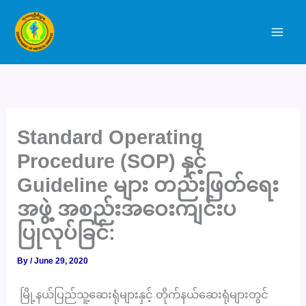
Skip
to
content
Standard Operating
Procedure (SOP) နှင့်
Guideline များ တည်းဖြတ်ရေး
အဖွဲ့ အစည်းအဝေးကျင်းပ
ပြုလုပ်ခြင်:
By
/
June 29, 2020
မြို့နယ်ပြည်သူ့ဆေးရုံများနှင့် တိုက်နယ်ဆေးရုံများတွင်