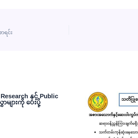
စာရင်း
esearch နှင့် Public
ျားကို ပေးပို့