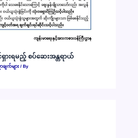
်ရှားရမည့် စပ်ဆေးအန္တရာယ်
ာချက်များ
/ By