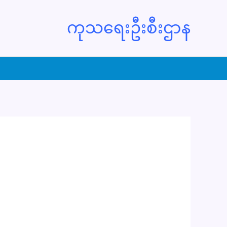
ကုသရေးဦးစီးဌာန