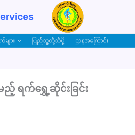
ervices
က်များ
ပြည်သူ့တို့သိဖို့
ဌာနအကြောင်း
့ ရက်ရွှေ့ဆိုင်းခြင်း