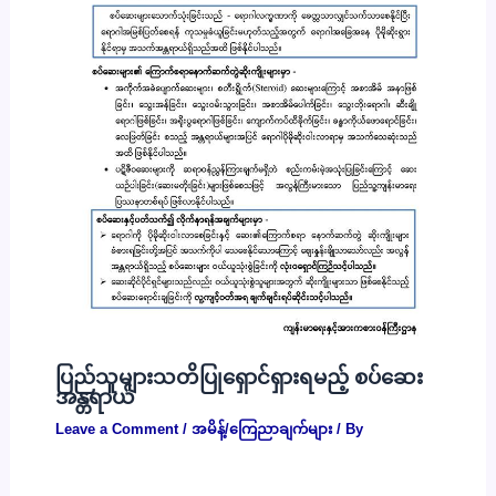
ပြည်သူများသတိပြုရှောင်ရှားရမည့် စပ်ဆေး
အန္တရာယ်
Leave a Comment
/
အမိန့်/ကြေညာချက်များ
/ By