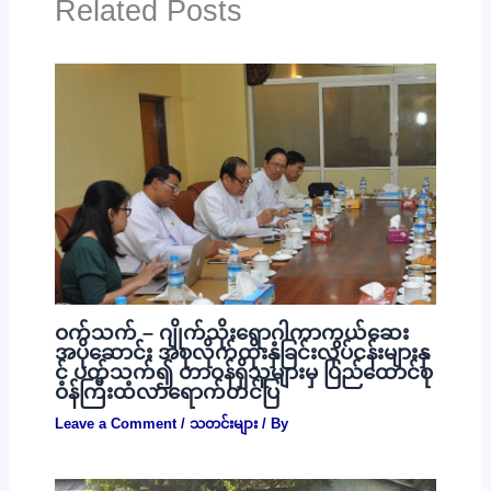
Related Posts
ဝက်သက် – ဂျိုက်သိုးရောဂါကာကွယ်ဆေး
အပိုဆောင်း အစုလိုက်ထိုးနှံခြင်းလုပ်ငန်းများနှ
င့် ပတ်သက်၍ တာဝန်ရှိသူများမှ ပြည်ထောင်စု
ဝန်ကြီးထံလာရောက်တင်ပြ
Leave a Comment
/
သတင်းများ
/ By