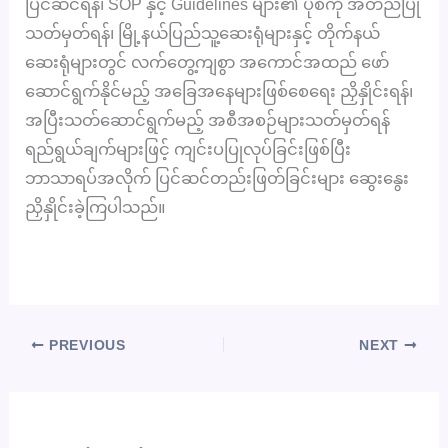
ပြင်ဆင်ရန်၊ SOP နှင့် Guidelines များ၏ ပုံစံကို အတည်ပြု
သတ်မှတ်ရန်၊ မြို့နယ်ပြည်သူ့ဆေးရုံများနှင့် တိုက်နယ်
ဆေးရုံများတွင် လက်တွေ့ကျစွာ အကောင်အထည် ဖော်
ဆောင်ရွက်နိုင်မည့် အခြေအနေများဖြစ်စေရေး ညှိနှိုင်းရန်၊
အပြီးသတ်ဆောင်ရွက်မည့် အစီအစဉ်များသတ်မှတ်ရန်
ရည်ရွယ်ချက်များဖြင့် ကျင်းပပြုလုပ်ခြင်းဖြစ်ပြီး
ဘာသာရပ်အလိုက် ပြင်ဆင်တည်းဖြတ်ခြင်းများ ဆွေးနွေး
ညှိနှိုင်းခဲ့ကြပါသည်။
PREVIOUS
NEXT