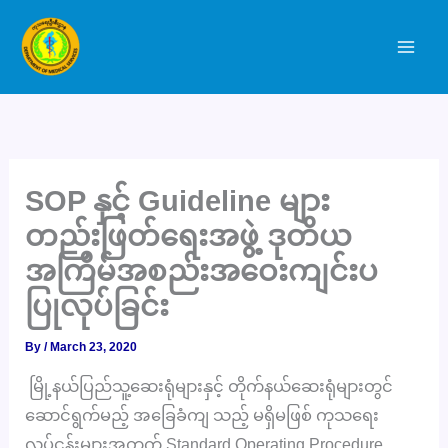
Skip
to
content
SOP နှင့် Guideline များ
တည်းဖြတ်ရေးအဖွဲ့ ဒုတိယ
အကြိမ်အစည်းအဝေးကျင်းပ
ပြုလုပ်ခြင်း
By
/
March 23, 2020
မြို့နယ်ပြည်သူ့ဆေးရုံများနှင့် တိုက်နယ်ဆေးရုံများတွင်
ဆောင်ရွက်မည့် အခြေခံကျ သည့် မရှိမဖြစ် ကုသရေး
လုပ်ငန်းများအတွက် Standard Operating Procedure