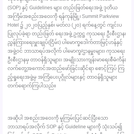
(SOP) နှင့် Guidelines များ တည်းဖြတ်ရေးအဖွဲ့ ဒုတိယ
အကြိမ်အစည်းအဝေးကို ရန်ကုန်မြို့၊ Summit Parkview
Hotel ၌ ၂၀၂၀ပြည့်နှစ်၊ မတ်လ (၂၀) ရက်နေ့တွင် ကျင်းပ
ပြုလုပ်ခဲ့ရာ တည်းဖြတ် ရေးအဖွဲ့ ဥက္ကဋ္ဌ ကုသရေး ဦးစီးဌာန၊
ညွှန်ကြားရေးမှူးချုပ်(ငြိမ်း) ပါမောက္ခဒေါက်တာမြင့်ဟန်နှင့်
အဖွဲ့ဝင် ဘာသာရပ်အလိုက် ပါမောက္ခ/ဌာနမှူးများ၊ ကုသရေး
ဦးစီးဌာနမှ တာဝန်ရှိသူများ၊ အမျိုးသားကျန်းမာရေးစီမံကိန်း
လက်တွေ့အကောင်အထည်ဖော်ခြင်းဆိုင်ရာ စောင့်ကြပ် ကြ
ည့်ရှုရေးအဖွဲ့မှ အကြံပေးပုဂ္ဂိုလ်များနှင့် တာဝန်ရှိသူများ
တက်ရောက်ကြပါသည်။
အဆိုပါ အစည်းအဝေးကို မူကြမ်းပြင်ဆင်ပြီးသော
ဘာသာရပ်အလိုက် SOP နှင့် Guideline များကို သုံးသပ်၍