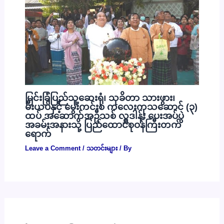
မြင်းခြံပြည်သူ့ဆေးရုံ၊ သုခိတာ သားဖွား၊
မီးယပ်နှင့် မွေးကင်းစ ကလေးကုသဆောင် (၃)
ထပ် အဆောက်အဦသစ် လှူဒါန်း ပေးအပ်ပွဲ
အခမ်းအနားသို့ ပြည်ထောင်စုဝန်ကြီးတက်
ရောက်
Leave a Comment
/
သတင်းများ
/ By