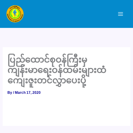
Skip
to
content
ပြည်ထောင်စုဝန်ကြီးမှ
ကျန်းမာရေးဝန်ထမ်းများထံ
ကျေးဇူးတင်လွှာပေးပို့
By
/
March 17, 2020