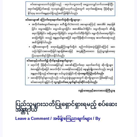
ပြည်သူများသတိပြုရှောင်ရှားရမည့် စပ်ဆေး
အန္တရာယ်
Leave a Comment
/
အမိန့်/ကြေညာချက်များ
/ By