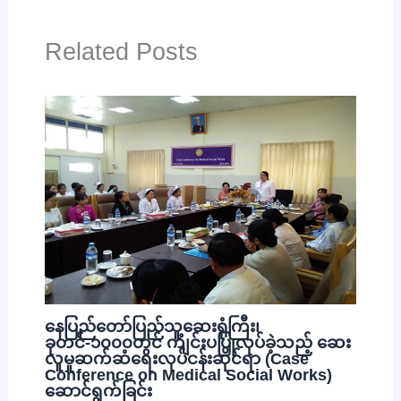
Related Posts
နေပြည်တော်ပြည်သူ့ဆေးရုံကြီး၊
ခုတင်-၁၀၀၀တွင် ကျင်းပပြုလုပ်ခဲ့သည့် ဆေး
လူမှုဆက်ဆံရေးလုပ်ငန်းဆိုင်ရာ (Case
Conference on Medical Social Works)
ဆောင်ရွက်ခြင်း