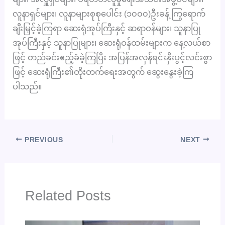
လူနာရှင်များ၊ လူနာများစုစုပေါင်း (၁၀၀၀)ဦးခန့် ကြွရောက်
ချီးမြှင့်ခဲ့ကြရာ ဆေးရုံအုပ်ကြီးနှင့် ဆရာဝန်များ၊ သူနာပြု
အုပ်ကြီးနှင့် သူနာပြုများ၊ ဆေးရုံဝန်ထမ်းများက နေ့လယ်စာ
ဖြင့် တည်ခင်းဧည့်ခံခဲ့ကြပြီး အပြန်အလှန်ရင်းနှီးပွင့်လင်းစွာ
ဖြင့် ဆေးရုံကြီး၏တိုးတက်ရေးအတွက် ဆွေးနွေးခဲ့ကြ
ပါသည်။
PREVIOUS
NEXT
Related Posts