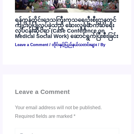
ရန်ကုန်တိုင်းဒေသကြီးကုသရေးဦးစီးဌာနတွင်
ကျင်းပပြုလုပ်ခဲ့သည့် ဆေးလူမှုဆက်ဆံရေး
လုပ်ငန်းဆိုင်ရာ (Case Conference on
Medical Social Work) ဆောင်ရွက်ပြီးစီးခြင်း
Leave a Comment
/
တိုင်းနှင့်ပြည်နယ်သတင်းများ
/ By
Leave a Comment
Your email address will not be published.
Required fields are marked
*
Type