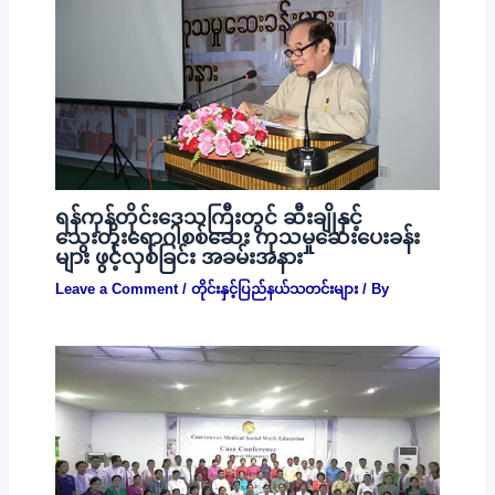
ရန်ကုန်တိုင်းဒေသကြီးတွင် ဆီးချိုနှင့်
သွေးတိုးရောဂါစစ်ဆေး ကုသမှုဆေးပေးခန်း
များ ဖွင့်လှစ်ခြင်း အခမ်းအနား
Leave a Comment
/
တိုင်းနှင့်ပြည်နယ်သတင်းများ
/ By