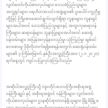
လွှတ်တော်ကိုယ်စားလှယ်များ၊ ဒေသခံပြည်သူများ၊
အလှူရှင်များ၊ ပရဟိတအသင်းအဖွဲ့များ၏ ပူးပေါင်းကူညီမှု
တို့ဖြင့် ကြိုးစားဆောင်ရွက်လျက်ရှိရာ လူနာများ၊ လူနာရှင်
များအပါအဝင် ဒေသခံပြည်သူများနှင့် အထူးကုဆရာဝန်
ကြီးများ၊ ဆရာဝန်များ၊ သူနာပြုများအပါအဝင် ဆေးရုံ
ဝန်ထမ်းများ အပြန်အလှန်နားလည်မှု၊ ယုံကြည်မှု၊ ချစ်ခင်
လေးစားမှု ပိုမိုတိုးတက်ရရှိစေရန်အတွက် ဆေးရုံဝန်ထမ်း
များ၏ ၃-ကြိမ်မြောက် နှစ်ဦးအလှူပွဲကြီးအား (၂-၁-၂၀၂၀)
ရက်နေ့တွင် ကျင်းပပြုလုပ်ခဲ့ကြပါသည်။
အဆိုပါအလှူပွဲကြီးသို့ ပဲခူးတိုင်းဒေသကြီးအစိုးရအဖွဲ့
ဝန်ကြီးချုပ် နှင့် အစိုးရအဖွဲ့ဝင် ဝန်ကြီးများ၊ လွှတ်တော်
ကိုယ်စားလှယ်များ၊ ဌာနဆိုင်ရာတာဝန်ရှိသူများ၊ မြို့မိမြို့ဖ
များ၊ အလှူရှင်များ၊ ပရဟိတလူမှုရေးအသင်းအဖွဲ့ဝင်များ၊