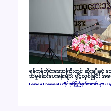
ရန်ကုန်တိုင်းဒေသကြီးတွင် ဆီးချိုနှင့်
သမှုဆေးပေးခန်းများ ဖွင့်လှစ်ခြင်း အ
Leave a Comment
/
တိုင်းနှင့်ပြည်နယ်သတင်းများ
/ B