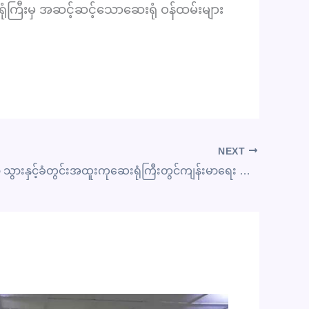
ုံကြီးမှ အဆင့်ဆင့်သောဆေးရုံ ဝန်ထမ်းများ
NEXT
နေပြည်တော် သွားနှင့်ခံတွင်းအထူးကုဆေးရုံကြီးတွင်ကျန်းမာရေး အသိပညာပေးဟောပြောခြင်: