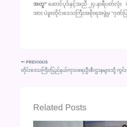
အတူ”
ဆောင်ပုဒ်နှင့်အညီ ၂၄-နာရီပတ်လုံး 
အား ပဲခူးတိုင်းဒေသကြီးအစိုးရအဖွဲ့မှ “ဂုဏ်ပ
PREVIOUS
Related Posts