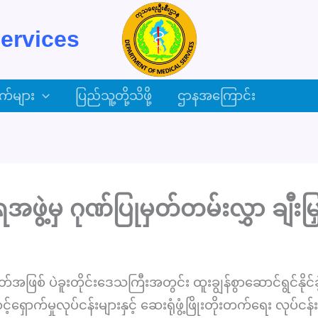
ervices
က်များ
ပြည်သူ့တို့သိဖို့
ဌာနအကြောင်း
ဖွဲ့မှ ဂုဏ်ပြုမှတ်တမ်းလွှာ ချီးမြှင
စ် ပဲခူးတိုင်းဒေသကြီးအတွင်း ထူးချွန်စွာဆောင်ရွင်နိုင်ခဲ့သ
ှောက်မှုလုပ်ငန်းများနှင့် ဆေးရုံဖွံ့ဖြိုးတိုးတက်ရေး လုပ်ငန