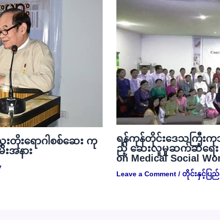
ရန်ကုန်တိုင်းဒေသကြီးကု
 သွေးတိုးရောဂါစစ်ဆေး ကု
ည့် ဆေးလူမှုဆက်ဆံရေး 
ခမ်းအနား
on Medical Social Work
y
Leave a Comment
/
တိုင်းနှင့်ပ