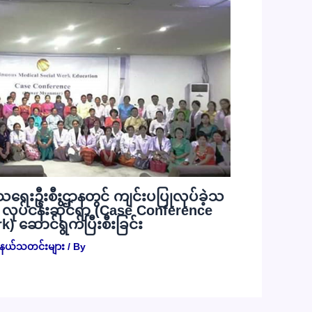
သရေးဦးစီးဌာနတွင် ကျင်းပပြုလုပ်ခဲ့သ
လုပ်ငန်းဆိုင်ရာ (Case Conference
) ဆောင်ရွက်ပြီးစီးခြင်း
ြည်နယ်သတင်းများ
/ By