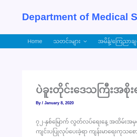
Skip
to
Department of Medical S
content
Home
သတင်းများ
အမိန့်/ကြေညာချ
ပဲခူးတိုင်းဒေသကြီးအစိုးရအ
By
/
January 8, 2020
၇၂-နှစ်မြောက် လွတ်လပ်ရေးနေ့ အထိမ်းအမှတ်အဖြ
ကျင်းပပြုလုပ်ပေးခဲ့ရာ ကျန်းမာရေးကုသစောင့်ရ