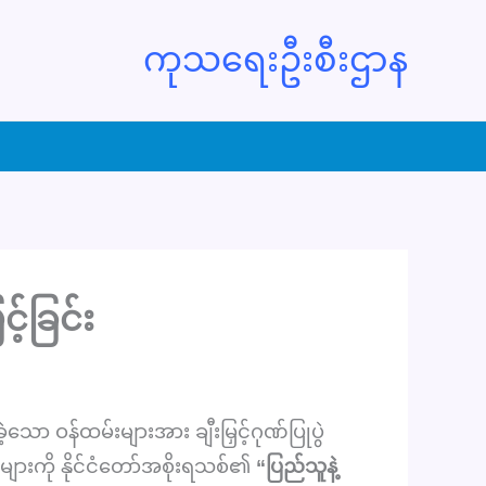
ကုသရေးဦးစီးဌာန
့်ခြင်း
ော ဝန်ထမ်းများအား ချီးမြှင့်ဂုဏ်ပြုပွဲ
်းများကို နိုင်ငံတော်အစိုးရသစ်၏
“ပြည်သူနဲ့