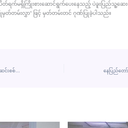
ပိတ်ရက်မရှိကြိုးစားဆောင်ရွက်ပေးနေသည့် ပဲခူးပြည်သူ့ဆေးရ
ြုမှတ်တမ်းလွှာ” ဖြင့် မှတ်တမ်းတင် ဂုဏ်ပြုခဲ့ပါသည်။
တိုင်းဒေသကြီး/ပြည်နယ်ကုသရေးဦးစီးဌာနများသို့ ကွင်းဆင်းစစ်ဆေးခြင်း