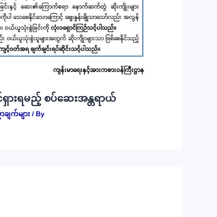
်ရှားရမည့် စပ်ဆေးအန္တရာယ်
ာချက်များ
/ By