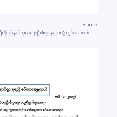
NEXT
တိုင်းဒေသကြီး/ပြည်နယ်ကုသရေးဦးစီးဌာနများသို့ ကွင်းဆင်းစစ်ဆေးခြင်း