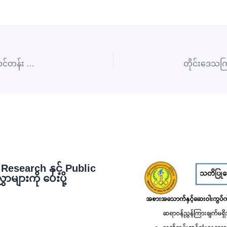
Training of Trainer on Hospital Reception Services သင်တန်း ကျင်းပပြုလုပ်
esearch နှင့် Public
ျားကို ပေးပို့