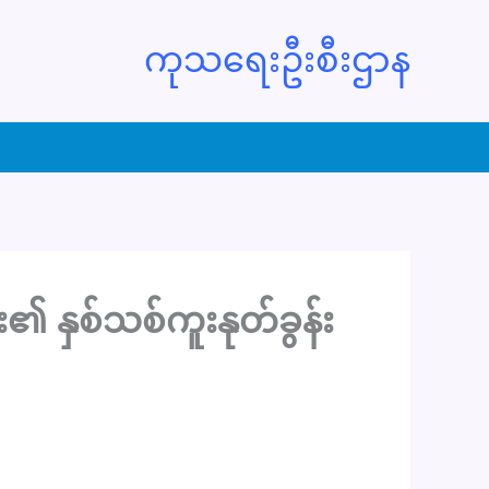
ကုသရေးဦးစီးဌာန
၏ နှစ်သစ်ကူးနုတ်ခွန်း