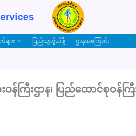
ervices
က်များ
ပြည်သူ့တို့သိဖို့
ဌာနအကြောင်း
ဝန်ကြီးဌာန၊ ပြည်ထောင်စုဝန်ကြီး