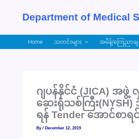
Skip
to
Department of Medical S
content
Home
သတင်းများ
အမိန့်/ကြေညာချ
ဂျပန်နိုင်ငံ (JICA) အဖွဲ
ဆေးရုံသစ်ကြီး(NYSH) အ
ရန် Tender အောင်စာရင်
By
/
December 12, 2019