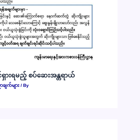
်ရှားရမည့် စပ်ဆေးအန္တရာယ်
ာချက်များ
/ By