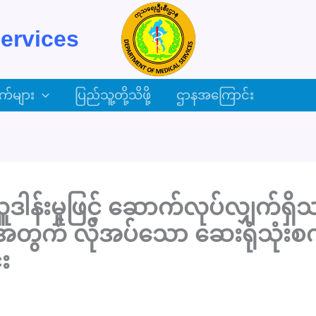
ervices
က်များ
ပြည်သူ့တို့သိဖို့
ဌာနအကြောင်း
့ လှူဒါန်းမှုဖြင့် ဆောက်လုပ်လျှက်ရ
တွက် လိုအပ်သော ဆေးရုံသုံးစက်ပ
း