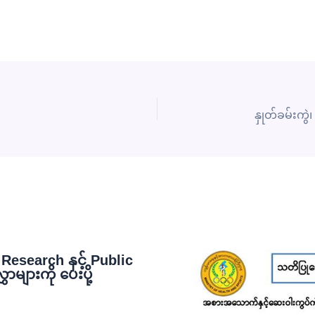
esearch နှင့် Public
ျားကို ပေးပို့