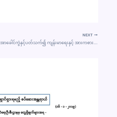
NEXT
နှုတ်ခမ်းကွဲ၊ အာခေါင်ကွဲနှင့်ပတ်သက်၍ ကျန်းမာရေးနှင့် အားကစားဝန်ကြီးဌာနလက်အောက်ရှိ ဝန်ထမ်း၊ သွားဘက်ဆိုင်ရာဆရာဝန်များအား စာတွေ့လက်တွေ့သင်ကြားခြင်း