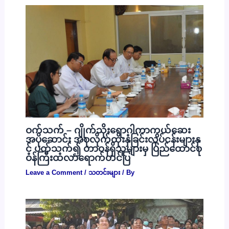
ဝက်သက် – ဂျိုက်သိုးရောဂါကာကွယ်ဆေး
အပိုဆောင်း အစုလိုက်ထိုးနှံခြင်းလုပ်ငန်းများနှ
င့် ပတ်သက်၍ တာဝန်ရှိသူများမှ ပြည်ထောင်စု
ဝန်ကြီးထံလာရောက်တင်ပြ
Leave a Comment
/
သတင်းများ
/ By