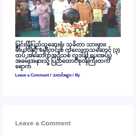
မြင်းခြံပြည်သူ့ဆေးရုံ၊ သုခိတာ သားဖွား၊
မီးယပ်နှင့် မွေးကင်းစ ကလေးကုသဆောင် (၃)
ထပ် အဆောက်အဦသစ် လှူဒါန်း ပေးအပ်ပွဲ
အခမ်းအနားသို့ ပြည်ထောင်စုဝန်ကြီးတက်
ရောက်
Leave a Comment
/
သတင်းများ
/ By
Leave a Comment