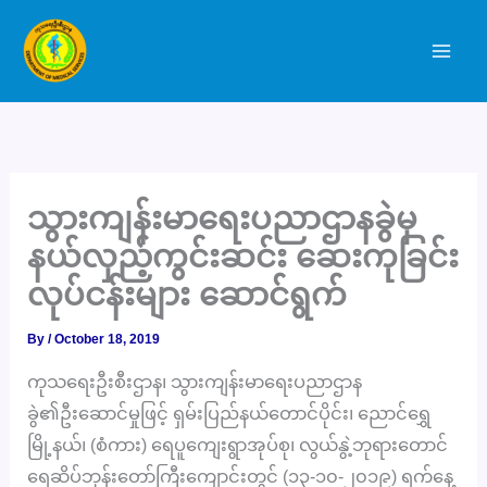
Skip
to
content
သွားကျန်းမာရေးပညာဌာနခွဲမှ
နယ်လှည့်ကွင်းဆင်း ဆေးကုခြင်း
လုပ်ငန်းများ ဆောင်ရွက်
By
/
October 18, 2019
ကုသရေးဦးစီးဌာန၊ သွားကျန်းမာရေးပညာဌာန
ခွဲ၏ဦးဆောင်မှုဖြင့် ရှမ်းပြည်နယ်တောင်ပိုင်း၊ ညောင်ရွှေ
မြို့နယ်၊ (စံကား) ရေပူကျေးရွာအုပ်စု၊ လွယ်နွဲ့ဘုရားတောင်
ရေဆိပ်ဘုန်းတော်ကြီးကျောင်းတွင် (၁၃-၁၀-၂၀၁၉) ရက်နေ့