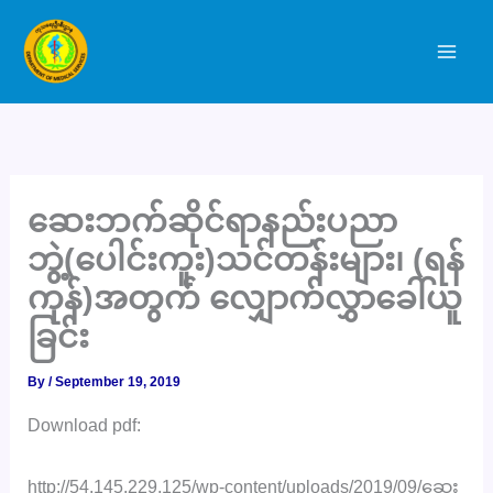
Skip
to
content
ဆေးဘက်ဆိုင်ရာနည်းပညာ
ဘွဲ့(ပေါင်းကူး)သင်တန်းများ၊ (ရန်
ကုန်)အတွက် လျှောက်လွှာခေါ်ယူ
ခြင်း
By
/
September 19, 2019
Download pdf:
http://54.145.229.125/wp-content/uploads/2019/09/ဆေး