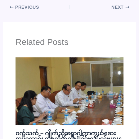
PREVIOUS
NEXT
Related Posts
ဝက်သက် – ဂျိုက်သိုးရောဂါကာကွယ်ဆေး
အပိုဆောင်း အစုလိုက်ထိုးနှံခြင်းလုပ်ငန်းများနှ