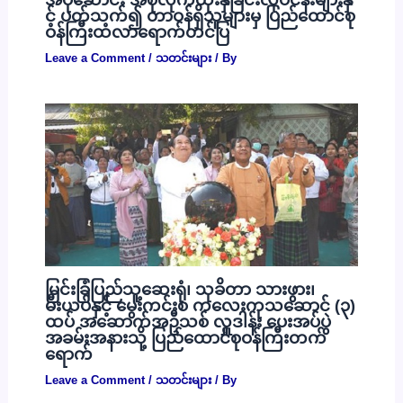
င့် ပတ်သက်၍ တာဝန်ရှိသူများမှ ပြည်ထောင်စု
ဝန်ကြီးထံလာရောက်တင်ပြ
Leave a Comment
/
သတင်းများ
/ By
မြင်းခြံပြည်သူ့ဆေးရုံ၊ သုခိတာ သားဖွား၊
မီးယပ်နှင့် မွေးကင်းစ ကလေးကုသဆောင် (၃)
ထပ် အဆောက်အဦသစ် လှူဒါန်း ပေးအပ်ပွဲ
အခမ်းအနားသို့ ပြည်ထောင်စုဝန်ကြီးတက်
ရောက်
Leave a Comment
/
သတင်းများ
/ By