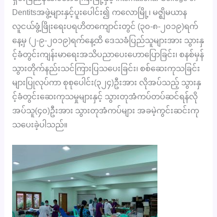
Dentitsအဖွဲ့များနှင့်ပူးပေါင်း၍ ကလောမြို့၊ မဇ္ဈိမယာန
လူငယ်ဖွံ့ဖြိုးရေးပရဟိတကျောင်းတွင် (၃၀-၈-၂၀၁၉)ရက်
နေ့မှ (၂-၉-၂၀၁၉)ရက်နေ့ထိ ဒေသခံပြည်သူများအား
သွားနှ
င့်ခံတွင်းကျန်းမာရေးအသိပညာပေးဟောပြောခြင်း၊ စနစ်မှန်
သွားတိုက်နည်းသင်ကြားပြသပေးခြင်း၊ စစ်ဆေးကုသခြင်း
များပြုလုပ်ကာ စုစုပေါင်း(၃၂၄)ဦးအား လိုအပ်သည့် သွားနှ
င့်ခံတွင်းဆေးကုသမှုများနှင့် သွားတုအံကပ်တပ်ဆင်ရန်လို
အပ်သူ(၄၀)ဦးအား သွားတုအံကပ်များ အခမဲ့ကွင်းဆင်းကု
သပေးခဲ့ပါသည်။