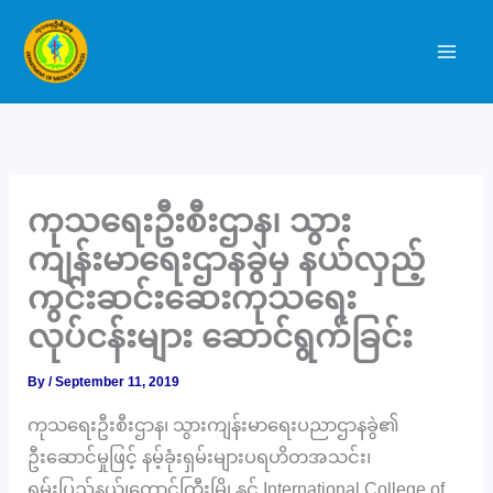
Skip
to
content
ကုသရေးဦးစီးဌာန၊ သွား
ကျန်းမာရေးဌာနခွဲမှ နယ်လှည့်
ကွင်းဆင်းဆေးကုသရေး
လုပ်ငန်းများ ဆောင်ရွက်ခြင်း
By
/
September 11, 2019
ကုသရေးဦးစီးဌာန၊ သွားကျန်းမာရေးပညာဌာနခွဲ၏
ဦးဆောင်မှုဖြင့် နမ့်ခုံးရှမ်းများပရဟိတအသင်း၊
ရှမ်းပြည်နယ်၊တောင်ကြီးမြို့နှင့် International College of