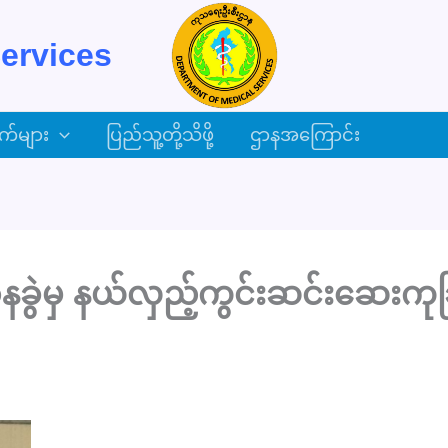
ervices
က်များ
ပြည်သူ့တို့သိဖို့
ဌာနအကြောင်း
ွဲမှ နယ်လှည့်ကွင်းဆင်းဆေးကုခြ