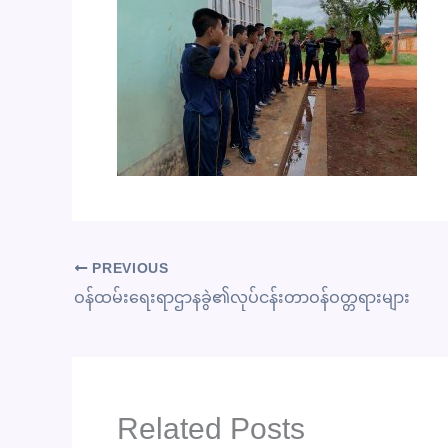
PREVIOUS
ဝန်ထမ်းရေးရာဌာနခွဲ၏လုပ်ငန်းတာဝန်ဝတ္တရားများ
Related Posts