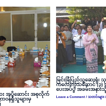
မြင်းခြံပြည်သူ့ဆေးရုံ၊ သ
ကလေးကုသဆောင် (၃) ထ
ပေးအပ်ပွဲ အခမ်းအနားသိ
း အပိုဆောင်း အစုလိုက်
Leave a Comment
/
သတင်းများ
/
တာဝန်ရှိသူများမှ
ြ