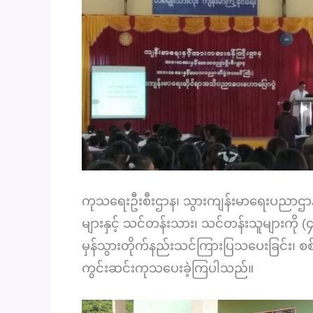
ကုသရေးဦးစီးဌာန၊ သွားကျန်းမာရေးပညာဌာနခ
များနှင့် သင်တန်းသား၊ သင်တန်းသူများကို 
မှန်သွားတိုက်နည်းသင်ကြားပြသပေးခြင်း၊ 
ကွင်းဆင်းကုသပေးခဲ့ကြပါသည်။