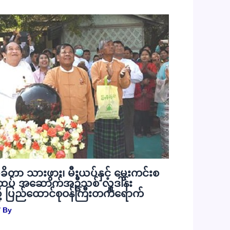
ုခိတာ သားဖွား၊ မီးယပ်နှင့် မွေးကင်းစ
ပ် အဆောက်အဦသစ် လှူဒါန်း
ု့ ပြည်ထောင်စုဝန်ကြီးတက်ရောက်
 By