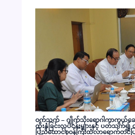
ဝက်သက် – ဂျိုက်သိုးရောဂါကာကွယ်ဆေ
ထိုးနှံခြင်းလုပ်ငန်းများနှင့် ပတ်သက်၍ 
ပြည်ထောင်စုဝန်ကြီးထံလာရောက်တင်ပ