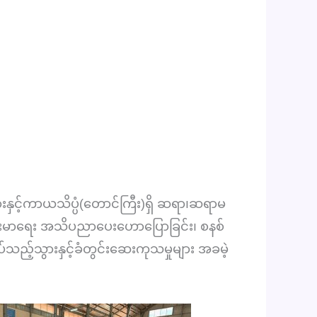
နှင့်ကာယသိပ္ပံ(တောင်ကြီး)ရှိ ဆရာ၊ဆရာမ
ကျန်းမာရေး အသိပညာပေးဟောပြောခြင်း၊ စနစ်
်သည့်သွားနှင့်ခံတွင်းဆေးကုသမှုများ အခမဲ့