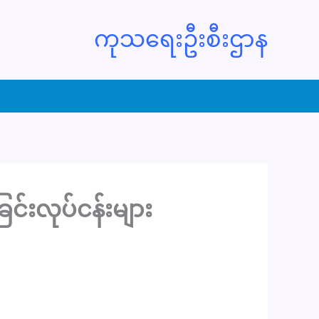
ကုသရေးဦးစီးဌာန
င်းလုပ်ငန်းများ