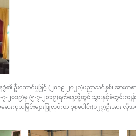
ွဲ၏ ဦးဆောင်မှုဖြင့် (၂၀၁၉-၂၀၂၀)ပညာသင်နှစ်၊ အားကစား
(၄-၇-၂၀၁၉)မှ (၅-၇-၂၀၁၉)ရက်နေ့တို့တွင် သွားနှင့်ခံတွင်း
စစ်ဆေးကုသခြင်းများပြုလုပ်ကာ
စုစုပေါင်း(၁၂၇)ဦးအား လိုအပ