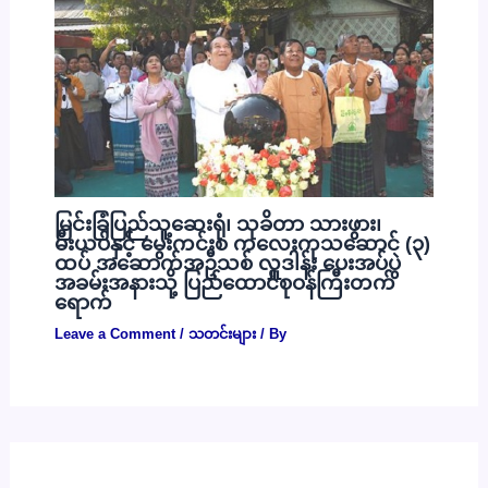
မြင်းခြံပြည်သူ့ဆေးရုံ၊ သုခိတာ သားဖွား၊
မီးယပ်နှင့် မွေးကင်းစ ကလေးကုသဆောင် (၃)
ထပ် အဆောက်အဦသစ် လှူဒါန်း ပေးအပ်ပွဲ
အခမ်းအနားသို့ ပြည်ထောင်စုဝန်ကြီးတက်
ရောက်
Leave a Comment
/
သတင်းများ
/ By