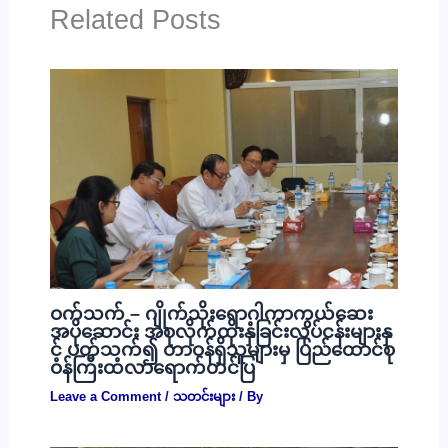
Related Posts
ဝက်သက် – ဂျိုက်သိုးရောဂါကာကွယ်ဆေး
အပိုဆောင်း အစုလိုက်ထိုးနှံခြင်းလုပ်ငန်းများနှ
င့် ပတ်သက်၍ တာဝန်ရှိသူများမှ ပြည်ထောင်စု
ဝန်ကြီးထံလာရောက်တင်ပြ
Leave a Comment
/
သတင်းများ
/ By