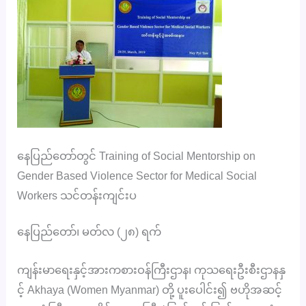
နေပြည်တော်တွင် Training of Social Mentorship on
Gender Based Violence Sector for Medical Social
Workers သင်တန်းကျင်းပ
နေပြည်တော်၊ မတ်လ (၂၈) ရက်
ကျန်းမာရေးနှင့်အားကစားဝန်ကြီးဌာန၊ ကုသရေးဦးစီးဌာနနှ
င့် Akhaya (Women Myanmar) တို့ ပူးပေါင်း၍ ဗဟိုအဆင့်