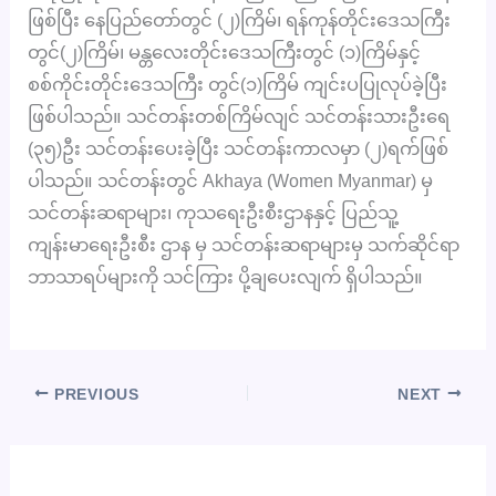
ဖြစ်ပြီး နေပြည်တော်တွင် (၂)ကြိမ်၊ ရန်ကုန်တိုင်းဒေသကြီး
တွင်(၂)ကြိမ်၊ မန္တလေးတိုင်းဒေသကြီးတွင် (၁)ကြိမ်နှင့်
စစ်ကိုင်းတိုင်းဒေသကြီး တွင်(၁)ကြိမ် ကျင်းပပြုလုပ်ခဲ့ပြီး
ဖြစ်ပါသည်။ သင်တန်းတစ်ကြိမ်လျင် သင်တန်းသားဦးရေ
(၃၅)ဦး သင်တန်းပေးခဲ့ပြီး သင်တန်းကာလမှာ (၂)ရက်ဖြစ်
ပါသည်။ သင်တန်းတွင် Akhaya (Women Myanmar) မှ
သင်တန်းဆရာများ၊ ကုသရေးဦးစီးဌာနနှင့် ပြည်သူ့
ကျန်းမာရေးဦးစီး ဌာန မှ သင်တန်းဆရာများမှ သက်ဆိုင်ရာ
ဘာသာရပ်များကို သင်ကြား ပို့ချပေးလျက် ရှိပါသည်။
PREVIOUS
NEXT