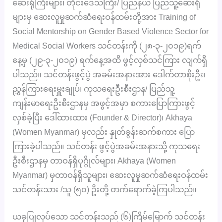
ဆေးရုံကြီးများ၊ တိုင်းဒေသကြီး/ ပြည်နယ် ပြည်သူ့ဆေးရုံ
များမှ ဆေးလူမှုဆက်ဆံရေးဝန်ထမ်းတို့အား Training of
Social Mentorship on Gender Based Violence Sector for
Medical Social Workers သင်တန်းကို (၂၈-၃-၂၀၁၉)ရက်
နေ့မှ (၂၉-၃-၂၀၁၉) ရက်နေ့အထိ ဖွင့်လှစ်သင်ကြား လျက်ရှိ
ပါသည်။ သင်တန်းဖွင့်ပွဲ အခမ်းအနားအား ဒေါက်တာစိုးဦး၊
ညွှန်ကြားရေးမှူးချုပ်၊ ကုသရေးဦးစီးဌာန/ ပြည်သူ့
ကျန်းမာရေးဦးစီးဌာနမှ အဖွင့်အမှာ စကားပြောကြားဖွင့်
လှစ်ခဲ့ပြီး ဒေါ်ထားထား (Founder & Director)၊ Akhaya
(Women Myanmar) မှလည်း နှုတ်ခွန်းဆက်စကား ပြော
ကြားခဲ့ပါသည်။ သင်တန်း ဖွင့်ပွဲအခမ်းအနားသို့ ကုသရေး
ဦးစီးဌာနမှ တာဝန်ရှိပုဂ္ဂိုလ်များ၊ Akhaya (Women
Myanmar) မှတာဝန်ရှိသူများ၊ ဆေးလူမှုဆက်ဆံရေးဝန်ထမ်း
သင်တန်းသား /သူ (၅၀) ဦးတို့ တက်ရောက်ခဲ့ကြပါသည်။
ယခုပြုလုပ်သော သင်တန်းသည် (၆)ကြိမ်မြောက် သင်တန်း