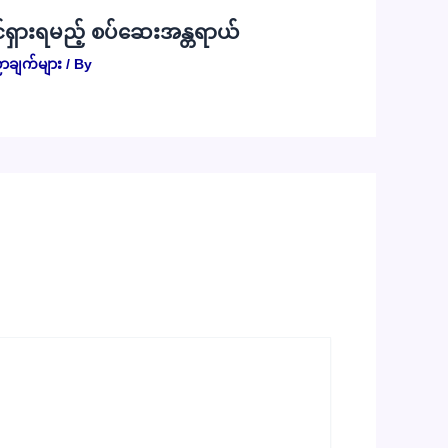
်ရှားရမည့် စပ်ဆေးအန္တရာယ်
ာချက်များ
/ By