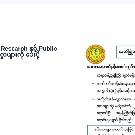
esearch နှင့် Public
ျားကို ပေးပို့