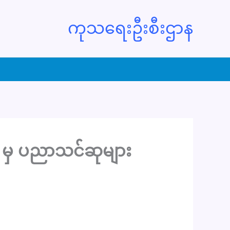
ကုသရေးဦးစီးဌာန
A) မှ ပညာသင်ဆုများ