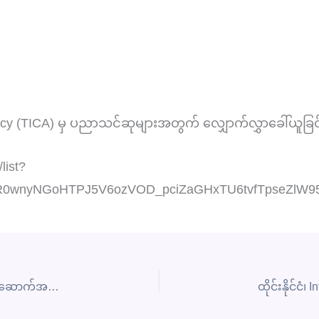
Agency (TICA) မှ ပညာသင်ဆုများအတွက် လျှောက်လွှာခေါ်ယူခြင
list?
wAR0wnyNGoHTPJ5V6ozVOD_pciZaGHxTU6tvfTpseZlW9
စစ်ကိုင်းတိုင်းဒေသကြီး၊ ကလေးဝမြို့ ပြည်သူ့ဆေးရုံ အဆောက်အဦးသစ် ဖွင့်လှစ်