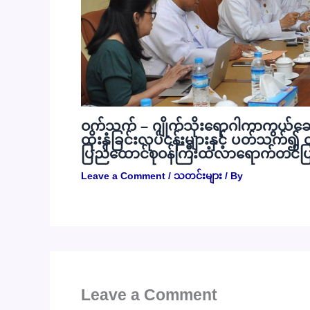
ဝက်သက် – ဂျိုက်သိုးရောဂါကာကွယ်ဆေ
ထိုးနှံခြင်းလုပ်ငန်းများနှင့် ပတ်သက်၍ 
ပြည်ထောင်စုဝန်ကြီးထံလာရောက်တင်ပ
Leave a Comment
/
သတင်းများ
/ By
Leave a Comment