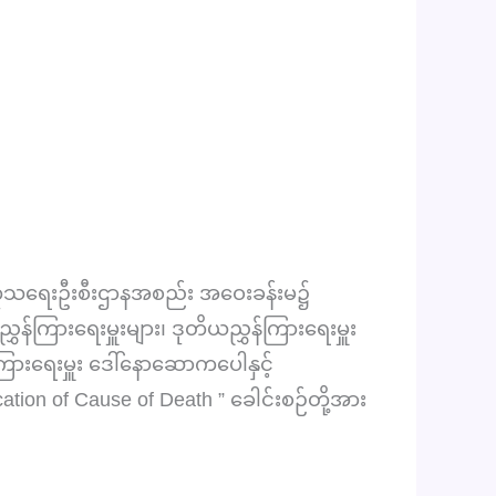
 ကုသရေးဦးစီးဌာနအစည်း အဝေးခန်းမ၌
န်ကြားရေးမှူးများ၊ ဒုတိယညွှန်ကြားရေးမှူး
်ကြားရေးမှူး ဒေါ်နောဆောကပေါနှင့်
fication of Cause of Death ” ခေါင်းစဉ်တို့အား