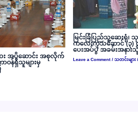
မြင်းခြံပြည်သူ့ဆေးရုံ၊ သ
ကလေးကုသဆောင် (၃) ထ
ပေးအပ်ပွဲ အခမ်းအနားသိ
း အပိုဆောင်း အစုလိုက်
Leave a Comment
/
သတင်းများ
/
တာဝန်ရှိသူများမှ
ြ