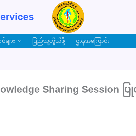
ervices
က်များ
ပြည်သူ့တို့သိဖို့
ဌာနအကြောင်း
wledge Sharing Session ပြုလ