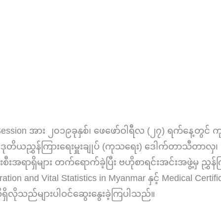
ssion အား ၂၀၁၉ခုနှစ်၊ ဖေဖော်ဝါရီလ (၂၇) ရက်နေ့တွင်
 ဒုတိယညွှန်ကြားရေးမှူးချုပ် (ကုသရေး) ဒေါက်တာသီတာလှ၊ ညွှ
းစီးအရာရှိများ တက်ရောက်ခဲ့ပြီး ဗဟိုစာရင်းအင်းအဖွဲ့မှ ညွှန
stration and Vital Statistics in Myanmar နှင့် Medical Certi
ရှိလိုသည်များပါဝင်ဆွေးနွေးခဲ့ကြပါသည်။