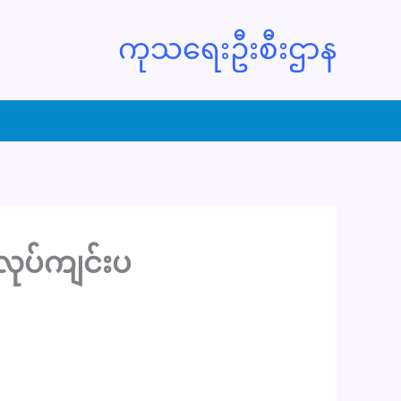
ကုသရေးဦးစီးဌာန
ုပ်ကျင်းပ