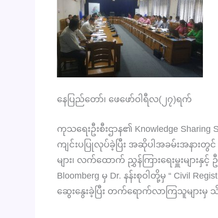
နေပြည်တော်၊ ဖေဖော်ဝါရီလ(၂၇)ရက်
ကုသရေးဦးစီးဌာန၏ Knowledge Sharing Se
ကျင်းပပြုလုပ်ခဲ့ပြီး အဆိုပါအခမ်းအနားတွင်
များ၊ လက်ထောက် ညွှန်ကြားရေးမှူးများနှင့် ဦ
Bloomberg မှ Dr. နန်းစုဝါတို့မှ “ Civil Regi
ဆွေးနွေးခဲ့ပြီး တက်ရောက်လာကြသူများမှ သိ