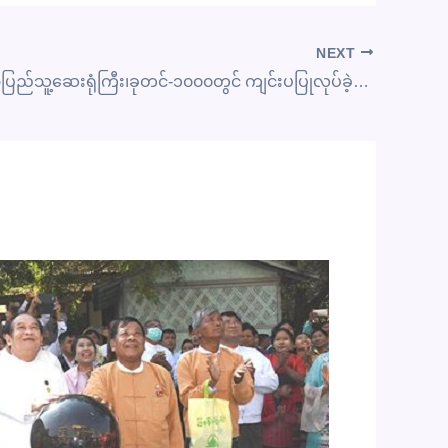
NEXT
နေပြည်တော်ပြည်သူ့ဆေးရုံကြီး၊ခုတင်-၁၀၀၀တွင် ကျင်းပပြုလုပ်ခဲ့သည့် ဆေးလူမှုဆက်ဆံရေးလုပ်ငန်းဆိုင်ရာ (Case Conference on Medical Social Works) ဆောင်ရွက်ခြင်း