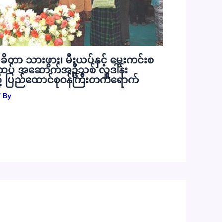
ုခိတာ သားဖွား၊ မီးယပ်နှင့် မွေးကင်းစ
ပ် အဆောက်အဦသစ် လှူဒါန်း
ု့ ပြည်ထောင်စုဝန်ကြီးတက်ရောက်
 By