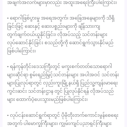
အချက်အလက်များမှာလည်း အထူးအရေးကြီးပါကြောင်း၊
• ရောဂါဖြစ်ပွားမှု အရေအတွက်၊ အခြေအနေများကို သိရှိ
ခြင်းဖြင့် ဆေးနှင့် ဆေးပစ္စည်းများကို ချိန်သားကျ
တွက်ချက်ဝယ်ယူနိုင်ခြင်း၊ လိုအပ်သည့် သင်တန်းများ
လုပ်ဆောင်နိုင်ခြင်း စသည်တို့ကို ဆောင်ရွက်သွားနိုင်မည်
ဖြစ်ပါကြောင်း၊
• ရန်ကုန်တိုင်းဒေသကြီးတွင် မကူးစက်တတ်သောရောဂါ
များဆိုင်ရာ စွမ်းရည်မြှင့်သင်တန်းများ အပါအဝင် သင်တန်း
များပြုလုပ်ရာတွင် လှည်းကူးမြို့နယ်ရှိ ပြည်သူ့ကျန်းမာရေး
ကွင်းဆင်း သင်တန်းဌာန တွင် ပြုလုပ်နိုင်ရန် လိုအပ်သည်
များ ထောက်ပံ့ပေးသွားမည်ဖြစ်ပါကြောင်း၊
• လုပ်ငန်းဆောင်ရွက်ရာတွင် ပိုမိုတိုးတက်ကောင်းမွန်စေရေး
အတွက် ပါမောက္ခကြီးများ၊ ကျွမ်းကျင်ပညာရှင်ကြီးများ