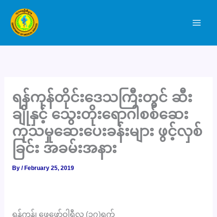
Skip
to
content
ရန်ကုန်တိုင်းဒေသကြီးတွင် ဆီး
ချိုနှင့် သွေးတိုးရောဂါစစ်ဆေး
ကုသမှုဆေးပေးခန်းများ ဖွင့်လှစ်
ခြင်း အခမ်းအနား
By
/
February 25, 2019
ရန်ကုန်၊ ဖေဖော်ဝါရီလ (၁၇)ရက်