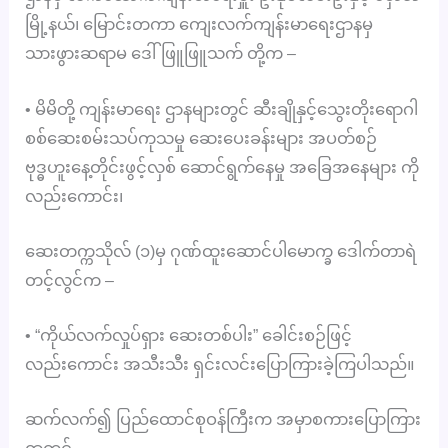
မြို့နယ်၊ မြောင်းတကာ ကျေးလက်ကျန်းမာရေးဌာနမှ
သားဖွားဆရာမ ဒေါ်ဖြူဖြူသက် တို့က –
• မိမိတို့ ကျန်းမာရေး ဌာနများတွင် ဆီးချိုနှင့်သွေးတိုးရောဂါ
စစ်ဆေးစမ်းသပ်ကုသမှု ဆေးပေးခန်းများ အပတ်စဉ်
ဗုဒ္ဓဟူးနေ့တိုင်းဖွင့်လှစ် ဆောင်ရွက်နေမှု အခြေအနေများ ကို
လည်းကောင်း၊
ဆေးတက္ကသိုလ် (၁)မှ ဂုဏ်ထူးဆောင်ပါမောက္ခ ဒေါက်တာရဲ
တင့်လွင်က –
• “ကိုယ်လက်လှုပ်ရှား ဆေးတစ်ပါး” ခေါင်းစဉ်ဖြင့်
လည်းကောင်း အသီးသီး ရှင်းလင်းပြောကြားခဲ့ကြပါသည်။
ဆက်လက်၍ ပြည်ထောင်စုဝန်ကြီးက အမှာစကားပြောကြား