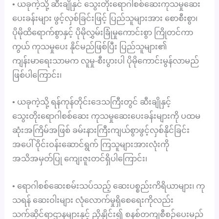
• ယခုကဲ့သို့ ဆီးချိုနှင် သွေးတိုးရောဂါစစ်ဆေးကုသမှုဆေး
ပေးခန်းများ ဖွင့်လှစ်ခြင်းဖြင့် ပြည်သူများအား စောစီးစွာ၊
ပိုမိုထိရောက်စွာနှင့် ပိုမိုလွှမ်းခြုံမှုကောင်းစွာ ကြိုတင်ကာ
ကွယ် ကုသမှုပေး နိုင်မည်ဖြစ်ပြီး ပြည်သူများ၏
ကျန်းမာရေးသာမက လူမှု-စီးပွားပါ ပိုမိုကောင်းမွန်လာမည်
ဖြစ်ပါကြောင်း၊
• ယခုကဲ့သို့ ရန်ကုန်တိုင်းဒေသကြီးတွင် ဆီးချိုနှင့်
သွေးတိုးရောဂါစစ်ဆေး ကုသမှုဆေးပေးခန်းများကို ပထမ
ဆုံးအကြိမ်အဖြစ် ခမ်းနားကြီးကျယ်စွာဖွင့်လှစ်နိုင်ခြင်း
အပေါ် ဝိုင်းဝန်းဆောင်ရွက် ကြသူများအားလုံးကို
အသိအမှတ်ပြု ကျေးဇူးတင်ရှိပါကြောင်း၊
• ရောဂါစစ်ဆေးစမ်းသပ်သည့် ဆေးပစ္စည်းကိရိယာများ၊ ကု
သရန် ဆေးဝါးများ လုံလောက်မှုရှိစေရေးကိုလည်း
သက်ဆိုင်ရာဌာနများနှင့် ညှိနှိုင်း၍ စနစ်တကျစီစဉ်ပေးမည်