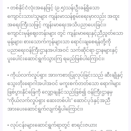
• တစ်နိုင်ငံလုံးအနေဖြင့် (၉.၅)သန်းဦးခန့်ရှိသော
ကျောင်းသား/သူများ ကျန်းမာသန်စွမ်းရေးမှာလည်း အထူး
အရေးကြီးသဖြင့် ကျန်းမာရေးအသိပညာပေးခြင်း၊
ကျောင်းမုန့်ဈေးတန်းများ တွင် ကျန်းမာရေးနှင့်ညီညွတ်သော
မုန့်များ၊ စားသောက်ကုန်များသာ ရောင်းချစေရန်တို့ကို
ပညာရေးဝန်ကြီးဌာနအပါအဝင် သက်ဆိုင်ရာ ဌာနများနှင့်
ပူးပေါင်းဆောင်ရွက်သွားကြ ရမည်ဖြစ်ပါကြောင်း၊
• ကိုယ်လက်လှုပ်ရှား အားကစားပြုလုပ်ခြင်းသည် ဆီးချိုနှင့်
သွေးတိုးရောဂါအပါအဝင် မကူးစက်တတ်သော ရောဂါများ
ဖြစ်ပွားနိုင်ခြေကို လျှော့ချနိုင်သည်ဖြစ်၍ ဝန်ကြီးဌာနမှ
“ကိုယ်လက်လှုပ်ရှား ဆေးတစ်ပါး” ဆောင်ပုဒ်နှင့်အညီ
အားပေးဆောင်ရွက်လျက်ရှိပါကြောင်း၊
• လုပ်ငန်းများဆောင်ရွက်ရာတွင် စာရင်းဇယား