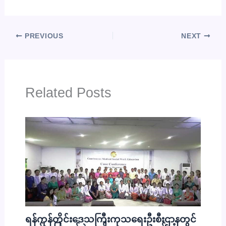
PREVIOUS
NEXT
Related Posts
ရန်ကုန်တိုင်းဒေသကြီးကုသရေးဦးစီးဌာနတွင်