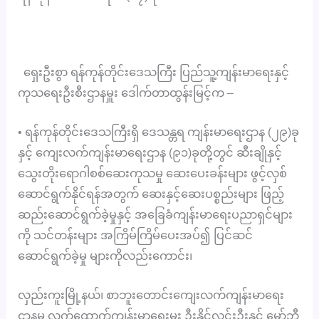
ရှေးဦးစွာ ရန်ကုန်တိုင်းဒေသကြီး ပြည်သူ့ကျန်းမာရေးနှင့်
ကုသရေးဦးစီးဌာနမှူး ဒေါက်တာထွန်းမြင့်က –
• ရန်ကုန်တိုင်းဒေသကြီးရှိ ဒေသန္တရ ကျန်းမာရေးဌာန (၂၉)ခု
နှင့် ကျေးလက်ကျန်းမာရေးဌာန (၉၁)ခုတို့တွင် ဆီးချိုနှင့်
သွေးတိုးရောဂါစစ်ဆေးကုသမှု ဆေးပေးခန်းများ ဖွင့်လှစ်
ဆောင်ရွက်နိုင်ရန်အတွက် ဆေးနှင့်ဆေးပစ္စည်းများ ဖြည့်
ဆည်းဆောင်ရွက်ခဲ့မှုနှင့် အခြေခံကျန်းမာရေးပညာရှင်များ
ကို သင်တန်းများ အကြိမ်ကြိမ်ပေးအပ်၍ ပြင်ဆင်
ဆောင်ရွက်ခဲ့မှု များကိုလည်းကောင်း၊
လှည်းကူးမြို့နယ်၊ စာဘူးတောင်းကျေးလက်ကျန်းမာရေး
ဌာနမှ လက်ထောက်ကျန်းမာရေးမှူး ဦးနိုင်လင်းဦးနှင့် မှော်ဘီ