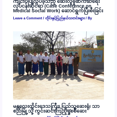
ကျင်းပပြုလုပ်ခဲ့သည့် ဆေးလူမှုဆက်ဆံရေး
လုပ်ငန်းဆိုင်ရာ (Case Conference on
Medical Social Work) ဆောင်ရွက်ပြီးစီးခြင်း
Leave a Comment
/
တိုင်းနှင့်ပြည်နယ်သတင်းများ
/ By
မန္တလေးတိုင်းဒေသကြီး၊ ပြည်သူ့ဆေးရုံ၊ သာ
စည်မြို့သို့ ကွင်းဆင်းကြည့်ရှုစစ်ဆေး