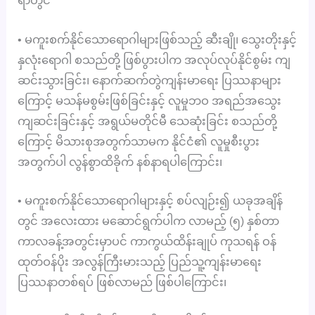
ရာတွင်
• မကူးစက်နိုင်သောရောဂါများဖြစ်သည့် ဆီးချို၊ သွေးတိုးနှင့်
နှလုံးရောဂါ စသည်တို့ ဖြစ်ပွားပါက အလုပ်လုပ်နိုင်စွမ်း ကျ
ဆင်းသွားခြင်း၊ နောက်ဆက်တွဲကျန်းမာရေး ပြဿနာများ
ကြောင့် မသန်မစွမ်းဖြစ်ခြင်းနှင့် လူမှုဘဝ အရည်အသွေး
ကျဆင်းခြင်းနှင့် အရွယ်မတိုင်မီ သေဆုံးခြင်း စသည်တို့
ကြောင့် မိသားစုအတွက်သာမက နိုင်ငံ၏ လူမှုစီးပွား
အတွက်ပါ လွန်စွာထိခိုက် နစ်နာရပါကြောင်း၊
• မကူးစက်နိုင်သောရောဂါများနှင့် စပ်လျဉ်း၍ ယခုအချိန်
တွင် အလေးထား မဆောင်ရွက်ပါက လာမည့် (၅) နှစ်တာ
ကာလခန့်အတွင်းမှာပင် ကာကွယ်ထိန်းချုပ် ကုသရန် ဝန်
ထုတ်ဝန်ပိုး အလွန်ကြီးမားသည့် ပြည်သူ့ကျန်းမာရေး
ပြဿနာတစ်ရပ် ဖြစ်လာမည် ဖြစ်ပါကြောင်း၊