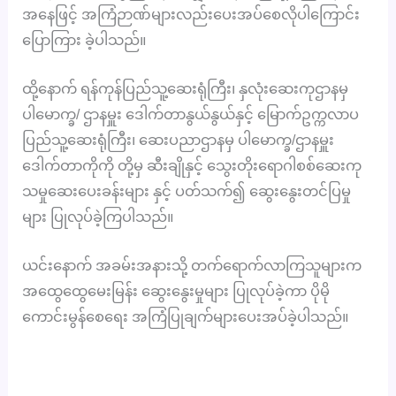
အနေဖြင့် အကြံဉာဏ်များလည်းပေးအပ်စေလိုပါကြောင်း
ပြောကြား ခဲ့ပါသည်။
ထို့နောက် ရန်ကုန်ပြည်သူ့ဆေးရုံကြီး၊ နှလုံးဆေးကုဌာနမှ
ပါမောက္ခ/ ဌာနမှူး ဒေါက်တာနွယ်နွယ်နှင့် မြောက်ဥက္ကလာပ
ပြည်သူ့ဆေးရုံကြီး၊ ဆေးပညာဌာနမှ ပါမောက္ခ/ဌာနမှူး
ဒေါက်တာကိုကို တို့မှ ဆီးချိုနှင့် သွေးတိုးရောဂါစစ်ဆေးကု
သမှုဆေးပေးခန်းများ နှင့် ပတ်သက်၍ ဆွေးနွေးတင်ပြမှု
များ ပြုလုပ်ခဲ့ကြပါသည်။
ယင်းနောက် အခမ်းအနားသို့ တက်ရောက်လာကြသူများက
အထွေထွေမေးမြန်း ဆွေးနွေးမှုများ ပြုလုပ်ခဲ့ကာ ပိုမို
ကောင်းမွန်စေရေး အကြံပြုချက်များပေးအပ်ခဲ့ပါသည်။