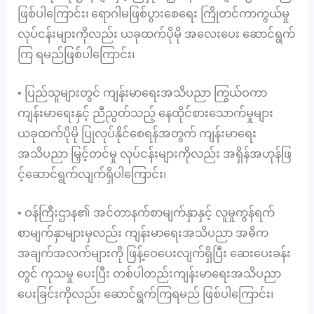
ဖြစ်ပါကြောင်း၊ ရောဂါမဖြစ်ပွားစေရေး ကြိုတင်ကာကွယ်မှု
လုပ်ငန်းများကိုလည်း ယခုထက်ပိုမို အလေးပေး ဆောင်ရွက်
ကြ ရမည်ဖြစ်ပါကြောင်း၊
• ပြည်သူများတွင် ကျန်းမာရေးအသိပညာ ကြွယ်ဝကာ
ကျန်းမာရေးနှင့် ညီညွတ်သည့် နေထိုင်စားသောက်မှုများ
ယခုထက်ပိုမို ပြုလုပ်နိုင်စေရန်အတွက် ကျန်းမာရေး
အသိပညာ မြှင့်တင်မှု လုပ်ငန်းများကိုလည်း အရှိန်အဟုန်ဖြ
င့်ဆောင်ရွက်လျက်ရှိပါကြောင်း၊
• ဝန်ကြီးဌာန၏ အင်တာနက်စာမျက်နှာနှင့် လူမှုကွန်ရက်
စာမျက်နှာများမှလည်း ကျန်းမာရေးအသိပညာ အဓိက
အချက်အလက်များကို ဖြန့်ဝေပေးလျက်ရှိပြီး ဆေးပေးခန်း
တွင် ကုသမှု ပေးပြီး တစ်ပါတည်းကျန်းမာရေးအသိပညာ
ပေးခြင်းကိုလည်း ဆောင်ရွက်ကြရမည် ဖြစ်ပါကြောင်း၊